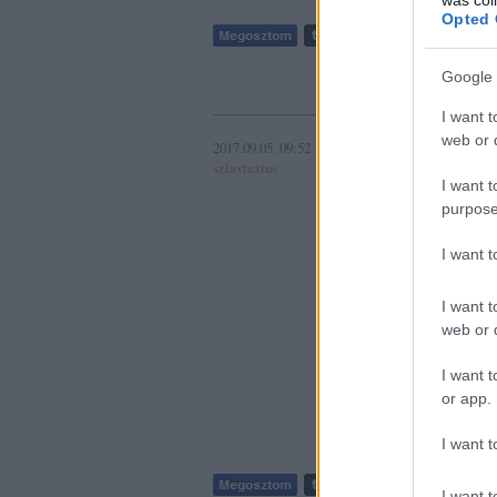
Opted 
Szólj hozzá
Google 
I want t
web or d
2017.09.05. 09:52
A(z) (o
szlavtextus
Nužno 
I want t
purpose
Címkék:
ho
I want 
I want t
web or d
I want t
or app.
I want t
I want t