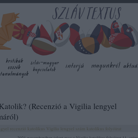
Katolik? (Recenzió a Vigilia lengyel
máról)
ngyel
recenzió
katolikus
Vigilia
lengyel szám
katolikus folyóirat
2021 novemberében jelent meg a Vigilia katolikus folyóirat 11. szám