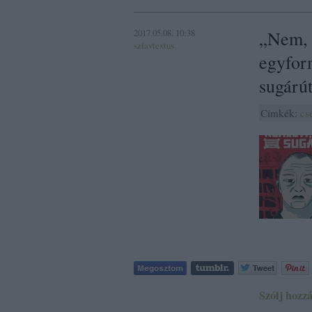
2017.05.08. 10:38
„Nem, 
szlavtextus
egyform
sugárút
Címkék:
cs
Szólj hozzá