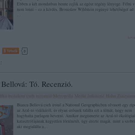
Ebben a két mondatban benne rejlik az egész regény lényege. Félni 
nem lenni – ez a kérdés. Bronisław Wildstein regénye lehetőséget ad 
…
tov
Tetszik
0
!
 Bellová: Tó. Recenzió.
itika
irodalom
cseh
recenzió
Metropolis Media
Juhászné Hahn Zsuzsann
Bianca Bellová cseh írónő a National Geographicben olvasott egy rip
az Aral-tó vidékéről, és olyan erősnek találta ezt a témát, hogy nem
hagyhatta parlagon heverni. Amikor megismerte az Aral-tó ökológiai
katasztrófájának kegyetlen történetét, úgy érezte magát, mint a szobr
aki megtalálta a…