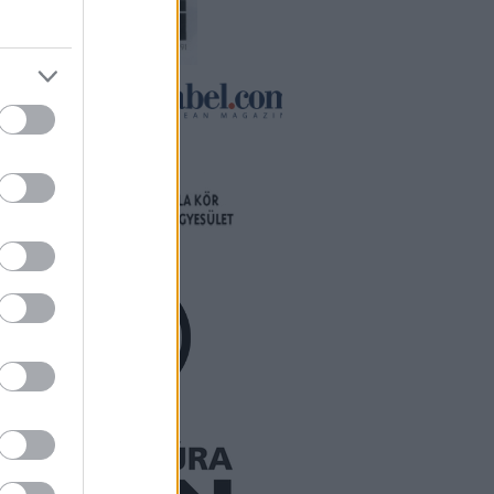
or
osoly
t
 is…
ább »