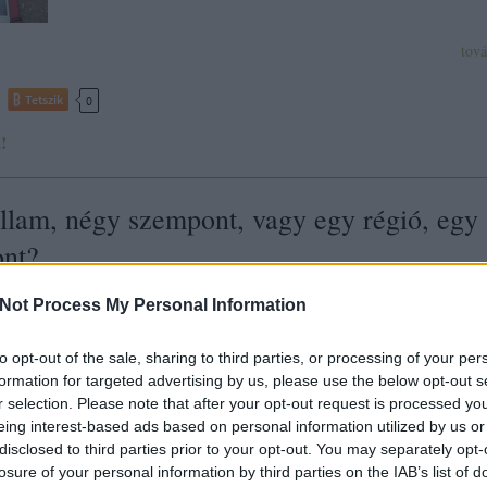
tov
Tetszik
0
!
llam, négy szempont, vagy egy régió, egy
nt?
litika
történelem
lengyel
cseh
társadalom
szlovák
recenzió
Václav Havel
Not Process My Personal Information
ábor
Mészáros Andor
Visegrádi Négyek
Szent Adalbert Közép- és Kelet
tásokért Alapítvány
II.János Pál pápa
Illés Pál Attila
Halász Iván
to opt-out of the sale, sharing to third parties, or processing of your per
A Szent Adalbert Közép- és Kelet-Európa Kutatásokért Alapítvány
formation for targeted advertising by us, please use the below opt-out s
gondozásában a tavalyi év elején megjelent Visegrádi kézikönyv cím
r selection. Please note that after your opt-out request is processed y
a Közép-Európai államokat bemutató kötet, amely egyrészt egy elég 
eing interest-based ads based on personal information utilized by us or
és tátongó hiányt is pótolt a magyar kulturális életben, másrészt kön
disclosed to third parties prior to your opt-out. You may separately opt-
lehet, hogy…
losure of your personal information by third parties on the IAB’s list of