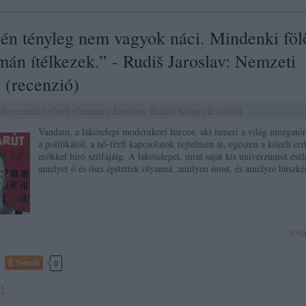
én tényleg nem vagyok náci. Mindenki fölö
án ítélkezek.” - Rudiš Jaroslav: Nemzeti
 (recenzió)
eh
recenzió
Cseh Centrum
Jaroslav Rudiš
Könyvfesztivál
Vandam, a lakótelepi modernkori harcos, aki ismeri a világ mozgatór
a politikától, a nő-férfi kapcsolatok rejtelmén át, egészen a közeli erd
erőkkel bíró szilfájáig. A lakótelepet, mint saját kis univerzumot észle
amelyet ő és ősei építettek olyanná, amilyen most, és amelyre büsz
tov
Tetszik
0
!