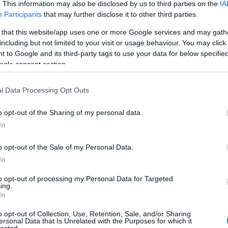
. This information may also be disclosed by us to third parties on the
IA
Participants
that may further disclose it to other third parties.
tov
 that this website/app uses one or more Google services and may gath
including but not limited to your visit or usage behaviour. You may click 
Tetszik
0
 to Google and its third-party tags to use your data for below specifi
t
ogle consent section.
l Data Processing Opt Outs
ombajó funky
o opt-out of the Sharing of my personal data.
nyv
regény
cseh
kortárs
recenzió
Cseh Centrum
Hrisztov Radmila
Susa
In
Veselý
„Az a zene, amely nem vált ki vitákat, lehet vigasztaló és bájos, de
o opt-out of the Sale of my Personal Data.
valószínűbb, hogy vacak.” (D. D. Sosztakovics, orosz zeneszerző és
In
zongoraművész) Mi a teendő akkor, ha a fiatalság belekényelmesedik
jólétébe, amelyet a viszonylagos politikai és anyagi biztonság ad? H
to opt-out of processing my Personal Data for Targeted
ébresszük…
ing.
In
o opt-out of Collection, Use, Retention, Sale, and/or Sharing
tov
ersonal Data that Is Unrelated with the Purposes for which it
lected.