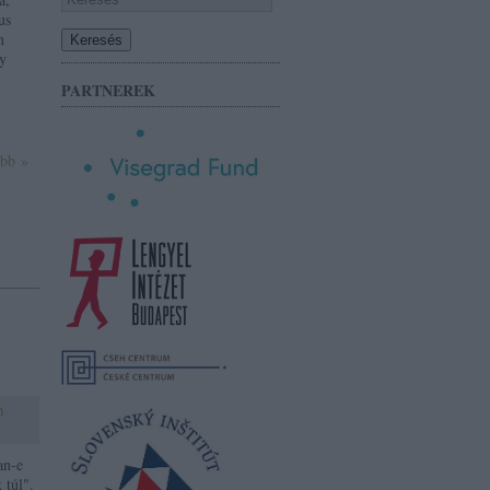
us
n
ly
PARTNEREK
ább »
h
an-e
 túl".