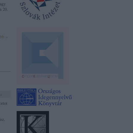
vagy
a 20.
ább »
a
ortot
ász,