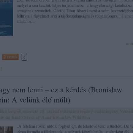
melyet a szerkesztők teljes terjedelmében a lengyelországi katolicizm
témájának szenteltek. Görföl Tibor főszerkesztő a szám bevezetőjébe
felhívja a figyelmet arra a tájékozatlanságra és tudatlanságra,[1] ame
általános…
tov
Tetszik
0
!
agy nem lenni – ez a kérdés (Bronisław
in: A velünk élő múlt)
itika
lengyel
recenzió
20. század
történelmi regény
családregény
Német
zbong Kiadó
Szesztay Anna
Bronisław Wildstein
„A félelem rossz, üldöz, foglyul ejt, de lehetővé teszi a túlélést. De v
olyan formája a félelemnek, amelynek köszönhetően emberként élünk