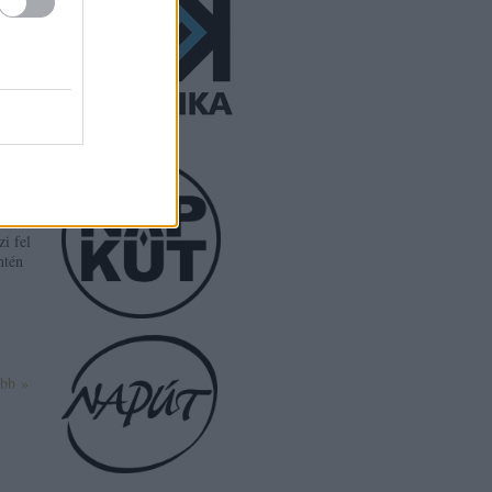
i fel
ntén
ább »