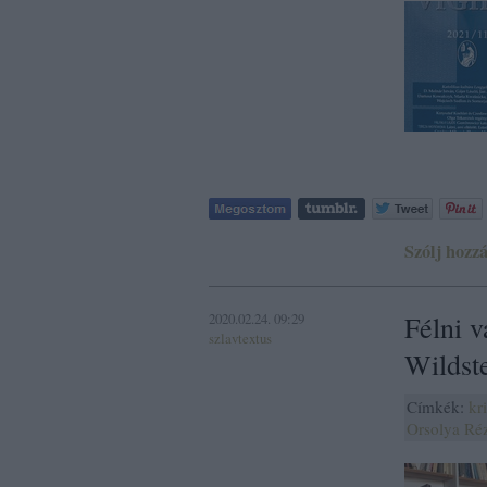
Szólj hozzá
2020.02.24. 09:29
Félni v
szlavtextus
Wildste
Címkék:
kr
Orsolya
Ré