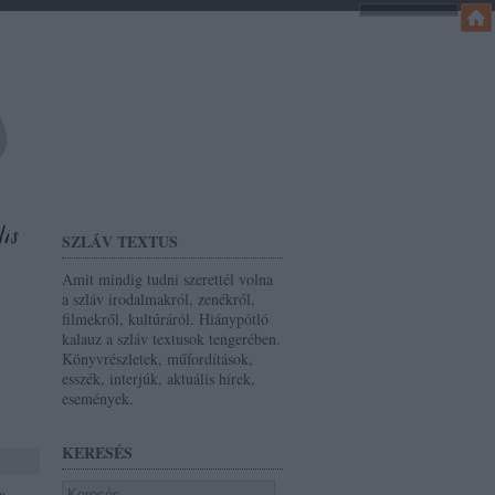
SZLÁV TEXTUS
Amit mindig tudni szerettél volna
a szláv irodalmakról, zenékről,
filmekről, kultúráról. Hiánypótló
kalauz a szláv textusok tengerében.
Könyvrészletek, műfordítások,
esszék, interjúk, aktuális hírek,
események.
KERESÉS
a,