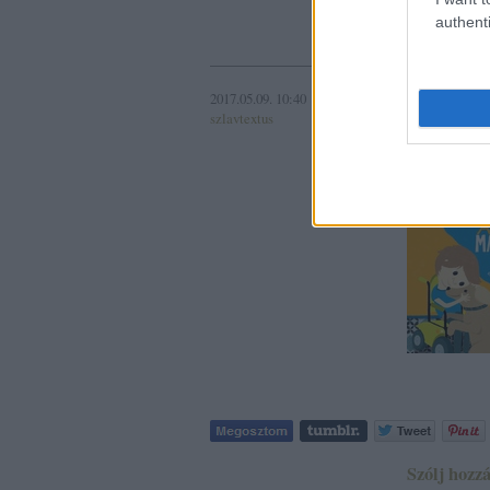
authenti
Szólj hozzá
2017.05.09. 10:40
Kényes
szlavtextus
Add a 
Címkék:
cs
Szólj hozzá