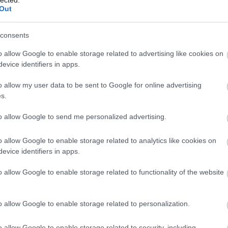
Out
Tetszik
0
!
consents
o allow Google to enable storage related to advertising like cookies on
evice identifiers in apps.
sztály)politika működése - Borna Vujčić:
zlo (Szükséges rossz) - recenzió
o allow my user data to be sent to Google for online advertising
s.
rvát
recenzió
Perak Dalma
Borna Vujčić
Nužno zlo
to allow Google to send me personalized advertising.
Gimnázium, a tapasztalatgyűjtés, önmagunk meglelésének évei, amik
minden probléma hatalmasnak tűnik, később pedig csak egy gyors m
o allow Google to enable storage related to analytics like cookies on
suhan át arcunkon, amikor ezek a gondok eszünkbe jutnak. A történe
evice identifiers in apps.
látszólag egy átlagos gimnázium tanulóiról szól, mint amilyenek mi
o allow Google to enable storage related to functionality of the website
tov
o allow Google to enable storage related to personalization.
Tetszik
0
o allow Google to enable storage related to security, including