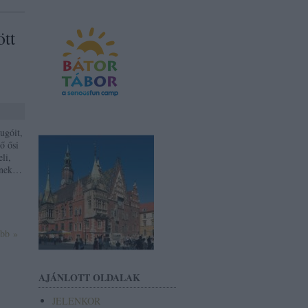
tt
ugóit,
ő ősi
li,
kének…
ább »
AJÁNLOTT OLDALAK
JELENKOR