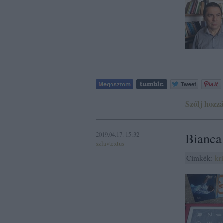
Szólj hozzá
2019.04.17. 15:32
Bianca
szlavtextus
Címkék:
kr