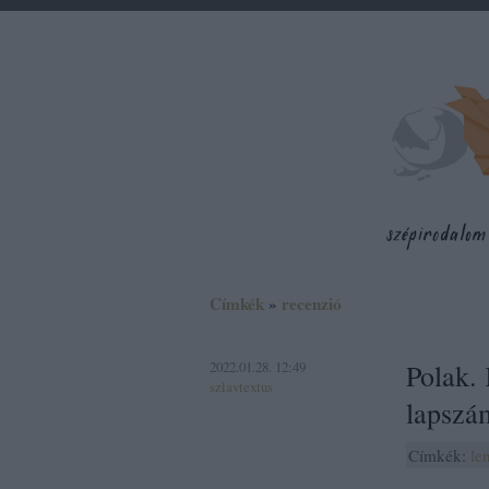
Címkék
»
recenzió
2022.01.28. 12:49
Polak. 
szlavtextus
lapszá
Címkék:
le