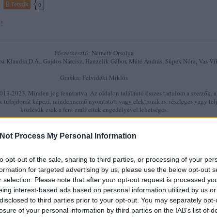
Tetszik
0
!
Főszerkesztő: Németh Orsolya
si Klaudia,D.Á., Gajdos Nárcisz, Hanzelik Gábor, Máté András, Süpek Nóra, Vas Vi
Grafika: Felvidéki Miklós
13-2023. Minden jog fenntartva. Az oldalon található összes tartalom a szerzők, a
k tulajdonát képezi, mindennemű nyomtatott vagy elektronikus, részleges vagy tel
közlésük csak a fent említettek engedélyével lehetséges.
Elérhetőség:
szlavtextus@gmail.com
Not Process My Personal Information
SÜTI BEÁLLÍTÁSOK MÓDO
to opt-out of the sale, sharing to third parties, or processing of your per
formation for targeted advertising by us, please use the below opt-out s
r selection. Please note that after your opt-out request is processed y
eing interest-based ads based on personal information utilized by us or
disclosed to third parties prior to your opt-out. You may separately opt-
losure of your personal information by third parties on the IAB’s list of