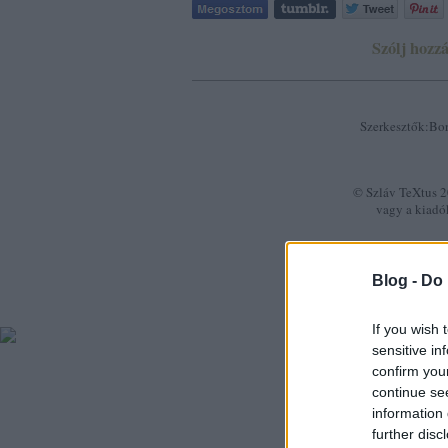
Szólj hozzá
Szerkesztők:Bor
© Szláv TeXtus 20
vagy a kiadó
Blog -
Do 
If you wish 
sensitive in
confirm you
continue se
information 
further disc