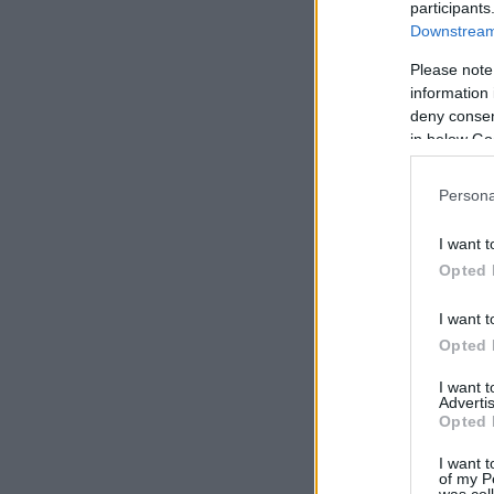
participants
Downstream 
Please note
information 
deny consent
in below Go
Persona
I want t
Opted 
I want t
Opted 
I want 
Advertis
Opted 
I want t
of my P
was col