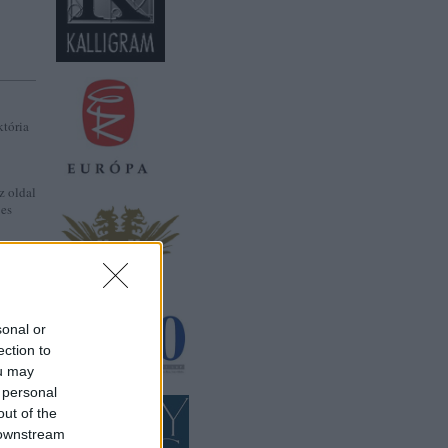
któria
z oldal
jes
SÍTÁSA
sonal or
ection to
ou may
 personal
out of the
 downstream