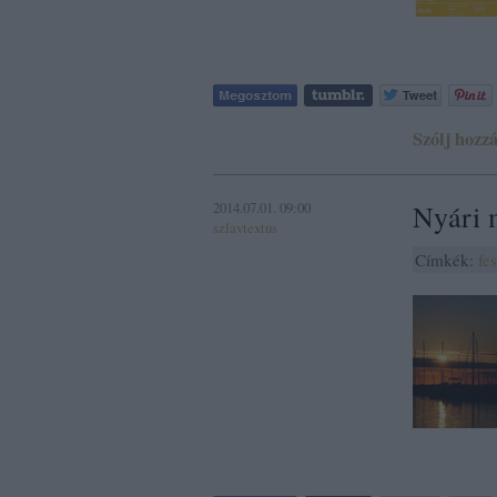
Szólj hozzá
2014.07.01. 09:00
Nyári 
szlavtextus
Címkék:
fes