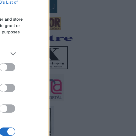
B’s List of
er and store
to grant or
ed purposes