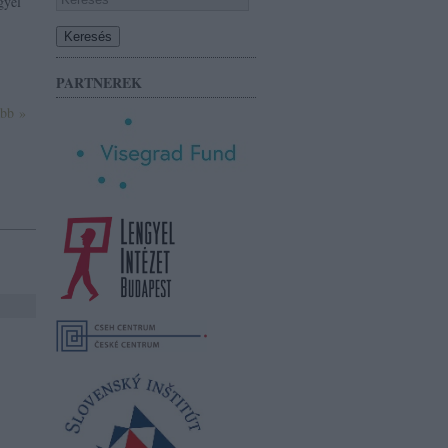
gyel
PARTNEREK
ább »