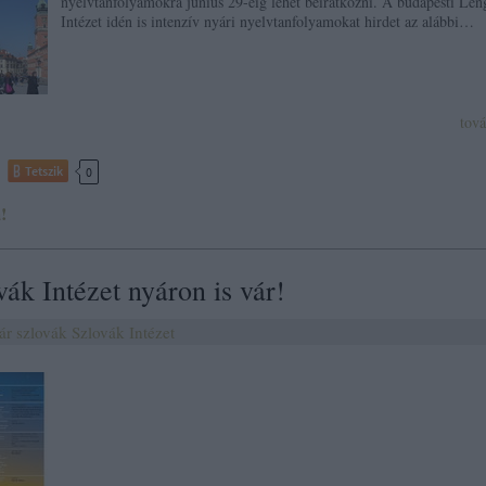
nyelvtanfolyamokra június 29-éig lehet beiratkozni. A budapesti Len
Intézet idén is intenzív nyári nyelvtanfolyamokat hirdet az alábbi…
tov
Tetszik
0
!
ák Intézet nyáron is vár!
ár
szlovák
Szlovák Intézet