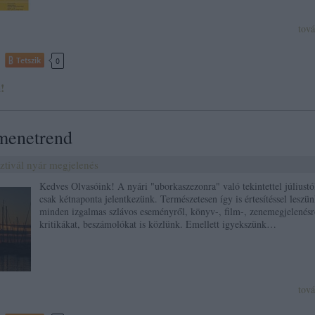
tov
Tetszik
0
!
menetrend
ztivál
nyár
megjelenés
Kedves Olvasóink! A nyári "uborkaszezonra" való tekintettel júliustó
csak kétnaponta jelentkezünk. Természetesen így is értesítéssel leszü
minden izgalmas szlávos eseményről, könyv-, film-, zenemegjelenésr
kritikákat, beszámolókat is közlünk. Emellett igyekszünk…
tov