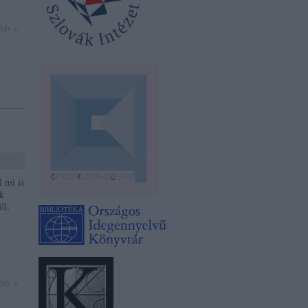
ább »
l mi is
nk
ől,
ább »