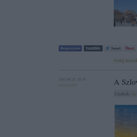
Szólj hozzá
2015.06.25. 10:35
A Szlov
szlavtextus
Címkék:
ny