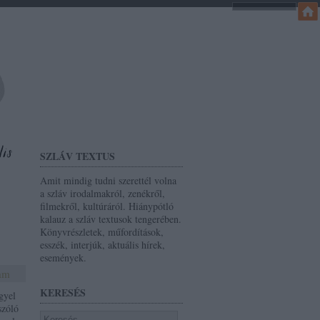
SZLÁV TEXTUS
Amit mindig tudni szerettél volna
a szláv irodalmakról, zenékről,
filmekről, kultúráról. Hiánypótló
kalauz a szláv textusok tengerében.
Könyvrészletek, műfordítások,
esszék, interjúk, aktuális hírek,
események.
yam
KERESÉS
gyel
szóló