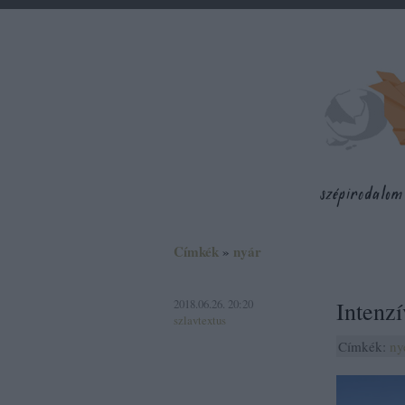
Címkék
»
nyár
2018.06.26. 20:20
Intenzí
szlavtextus
Címkék:
ny