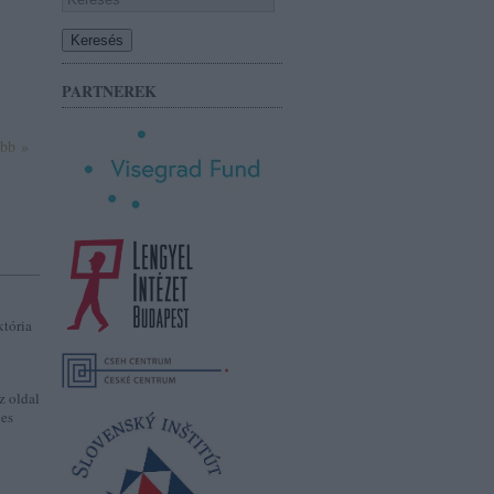
PARTNEREK
ább »
któria
z oldal
jes