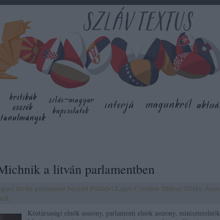
ichnik a litván parlamentben
ngyel
litván
parlament
beszéd
Pálfalvi Lajos
Czesław Miłosz
Zöldy Áron
nik
Köztársasági elnök asszony, parlamenti elnök asszony, miniszterelnök