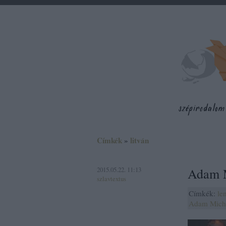
Címkék
»
litván
2015.05.22. 11:13
Adam M
szlavtextus
Címkék:
le
Adam Mich