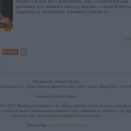
Meghat és zavarba hoz a megtiszteltetés, hogy a Litván Köztársaság
parlamentje ilyen kitüntetést ruház egy lengyelre, a Gazeta Wyborcza
újságírójára és szerkesztőjére. A kitüntetést barátaim és…
tov
Tetszik
0
!
Főszerkesztő: Németh Orsolya
si Klaudia,D.Á., Gajdos Nárcisz, Hanzelik Gábor, Máté András, Süpek Nóra, Vas Vi
Grafika: Felvidéki Miklós
13-2023. Minden jog fenntartva. Az oldalon található összes tartalom a szerzők, a
k tulajdonát képezi, mindennemű nyomtatott vagy elektronikus, részleges vagy tel
közlésük csak a fent említettek engedélyével lehetséges.
Elérhetőség:
szlavtextus@gmail.com