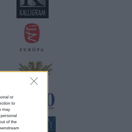
sonal or
ection to
ou may
 personal
out of the
 downstream