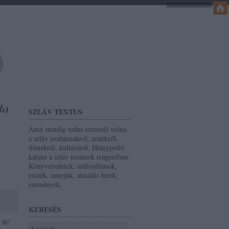
SZLÁV TEXTUS
Amit mindig tudni szerettél volna
a szláv irodalmakról, zenékről,
filmekről, kultúráról. Hiánypótló
kalauz a szláv textusok tengerében.
Könyvrészletek, műfordítások,
esszék, interjúk, aktuális hírek,
események.
KERESÉS
 úr!