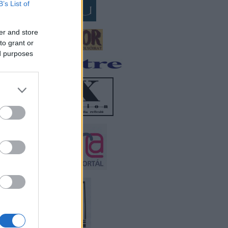
B’s List of
er and store
to grant or
ed purposes