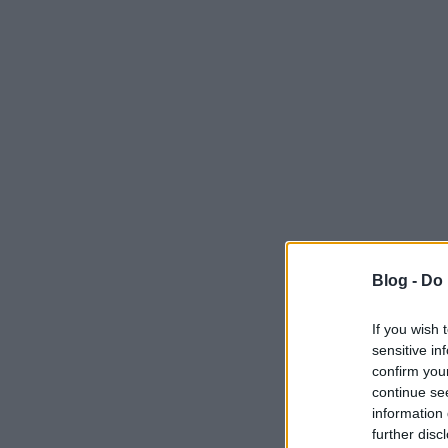
Blog -
Do 
If you wish 
sensitive in
confirm you
continue se
information 
further disc