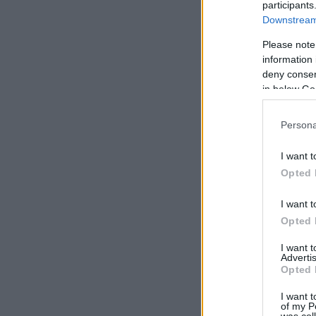
participants
Downstream 
Please note
information 
deny consent
in below Go
Persona
I want t
Opted 
I want t
Opted 
I want 
Advertis
Opted 
I want t
of my P
was col