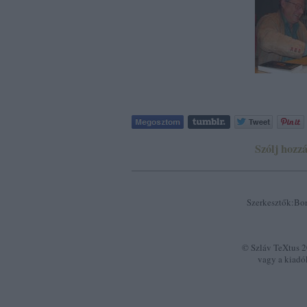
Szólj hozzá
Szerkesztők:Bor
© Szláv TeXtus 20
vagy a kiadó