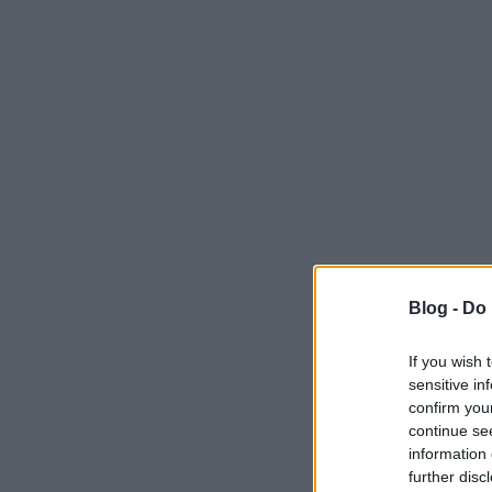
Blog -
Do 
If you wish 
sensitive in
confirm you
continue se
information 
further disc