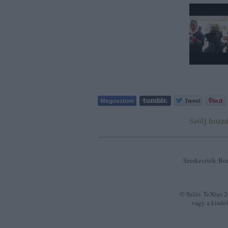
Szólj hozzá
Szerkesztők:Bor
© Szláv TeXtus 20
vagy a kiadó