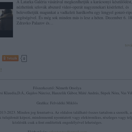
A Latarka Galéria vásárával megkezdhetjük a karácsonyi készülődést
nézhetünk szlovák abszurd videó-operát nagyzenekari kísérlettel, és
belevethetjük magunkat a vadkeleti hardkorba egy lengyel gonzó-rip
segítségével. És még sok minden más is lesz a héten. December 6. 18
Zdravko Palazov és…
tov
Tetszik
0
!
Főszerkesztő: Németh Orsolya
si Klaudia,D.Á., Gajdos Nárcisz, Hanzelik Gábor, Máté András, Süpek Nóra, Vas Vi
Grafika: Felvidéki Miklós
13-2023. Minden jog fenntartva. Az oldalon található összes tartalom a szerzők, a
k tulajdonát képezi, mindennemű nyomtatott vagy elektronikus, részleges vagy tel
közlésük csak a fent említettek engedélyével lehetséges.
Elérhetőség:
szlavtextus@gmail.com