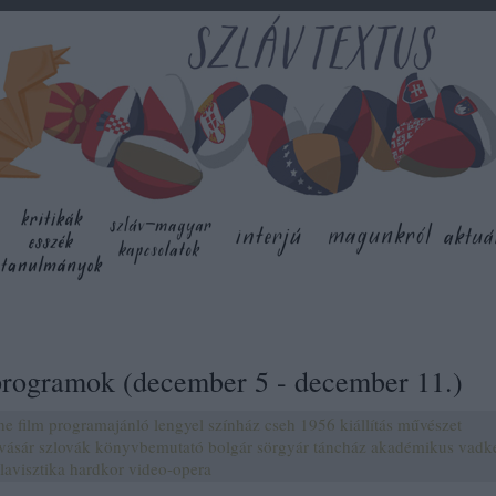
programok (december 5 - december 11.)
ne
film
programajánló
lengyel
színház
cseh
1956
kiállítás
művészet
vásár
szlovák
könyvbemutató
bolgár
sörgyár
táncház
akadémikus
vadke
lavisztika
hardkor
video-opera