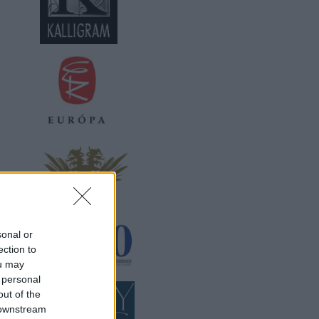
sonal or
ection to
ou may
 personal
out of the
 downstream