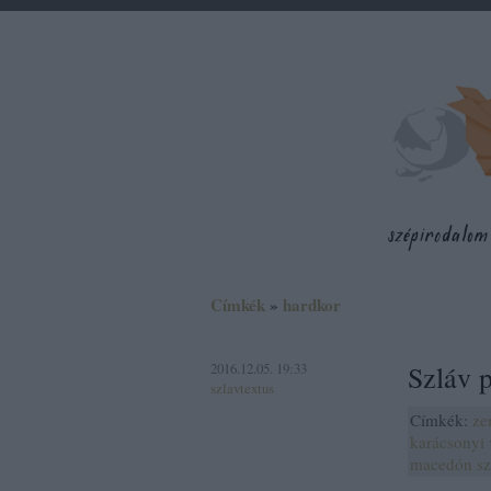
Címkék
»
hardkor
2016.12.05. 19:33
Szláv 
szlavtextus
Címkék:
ze
karácsonyi 
macedón
sz