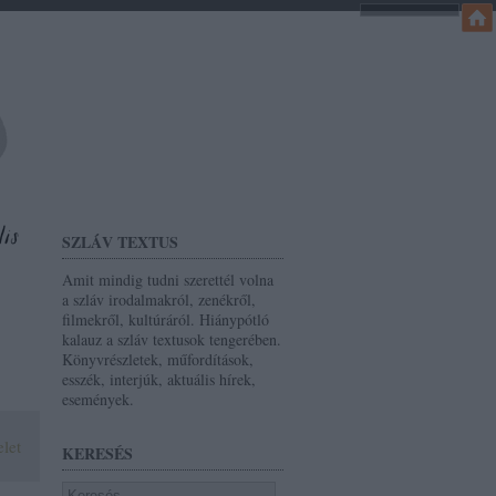
SZLÁV TEXTUS
Amit mindig tudni szerettél volna
a szláv irodalmakról, zenékről,
filmekről, kultúráról. Hiánypótló
kalauz a szláv textusok tengerében.
Könyvrészletek, műfordítások,
esszék, interjúk, aktuális hírek,
események.
let
KERESÉS