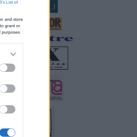
B’s List of
er and store
to grant or
ed purposes