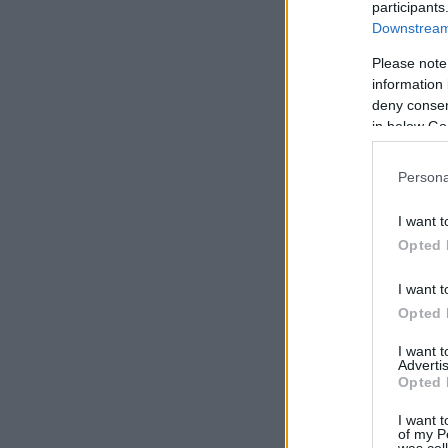
participants
Downstream 
Please note
information 
deny consent
in below Go
Persona
I want t
Opted 
I want t
Opted 
I want 
Advertis
Opted 
I want t
of my P
was col