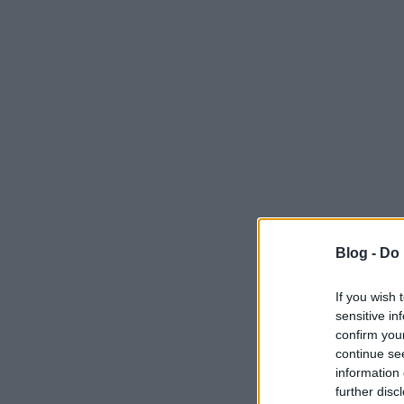
Blog -
Do 
If you wish 
sensitive in
confirm you
continue se
information 
further disc