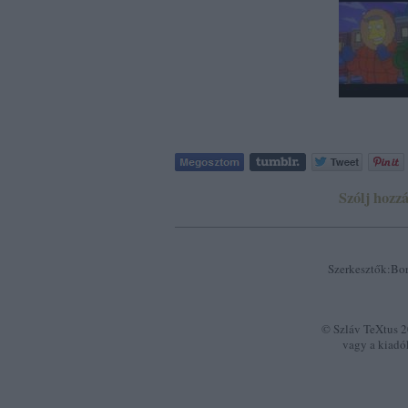
Szólj hozzá
Szerkesztők:Bor
© Szláv TeXtus 20
vagy a kiadó