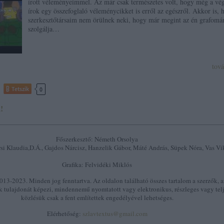
írott véleményeimmel. Az már csak természetes volt, hogy még a vé
írok egy összefoglaló véleménycikket is erről az egészről. Akkor is, 
szerkesztőtársaim nem örülnek neki, hogy már megint az én grafomá
szolgálja…
tov
Tetszik
0
!
Főszerkesztő: Németh Orsolya
si Klaudia,D.Á., Gajdos Nárcisz, Hanzelik Gábor, Máté András, Süpek Nóra, Vas Vi
Grafika: Felvidéki Miklós
13-2023. Minden jog fenntartva. Az oldalon található összes tartalom a szerzők, a
k tulajdonát képezi, mindennemű nyomtatott vagy elektronikus, részleges vagy tel
közlésük csak a fent említettek engedélyével lehetséges.
Elérhetőség:
szlavtextus@gmail.com