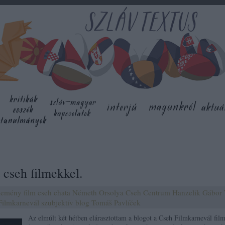
 cseh filmekkel.
lemény
film
cseh
chata
Németh Orsolya
Cseh Centrum
Hanzelik Gábor
Filmkarnevál
szubjektív blog
Tomáš Pavlíček
Az elmúlt két hétben elárasztottam a blogot a Cseh Filmkarnevál film