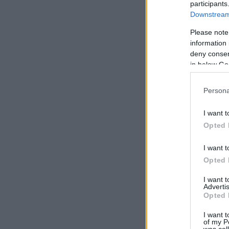
participants
Downstream 
Please note
information 
deny consent
in below Go
Persona
I want t
Opted 
I want t
Opted 
I want 
Advertis
Opted 
I want t
of my P
was col