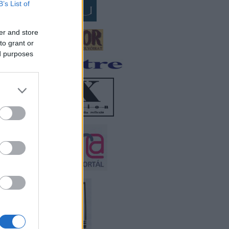
B’s List of
er and store
to grant or
ed purposes