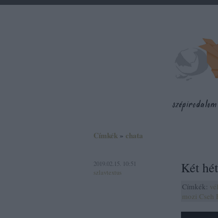
Címkék
»
chata
2019.02.15. 10:51
Két hét
szlavtextus
Címkék:
vé
mozi
Cseh 