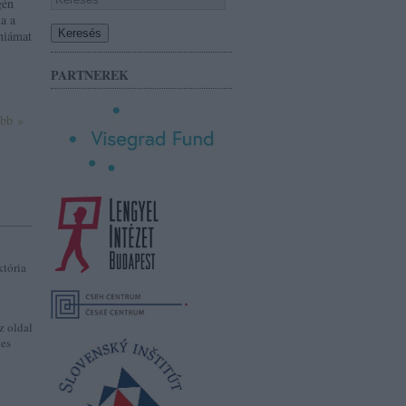
gén
ha a
niámat
PARTNEREK
ább »
któria
z oldal
jes