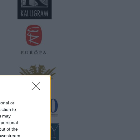
sonal or
ection to
ou may
 personal
out of the
 downstream