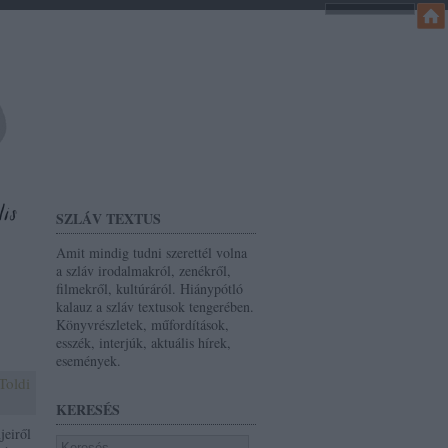
SZLÁV TEXTUS
Amit mindig tudni szerettél volna
a szláv irodalmakról, zenékről,
filmekről, kultúráról. Hiánypótló
kalauz a szláv textusok tengerében.
Könyvrészletek, műfordítások,
esszék, interjúk, aktuális hírek,
események.
Toldi
KERESÉS
jeiről