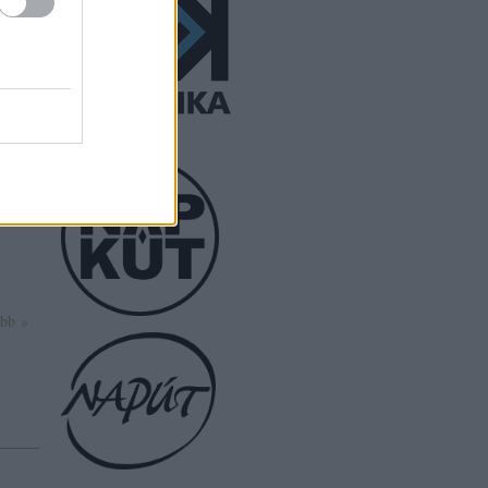
ak
ldy
l
i, és
ább »