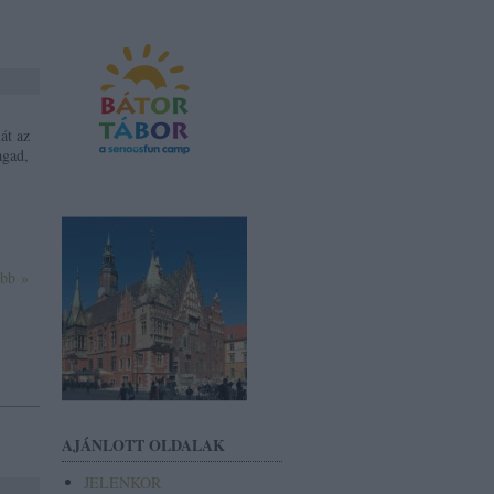
át az
agad,
ább »
AJÁNLOTT OLDALAK
JELENKOR