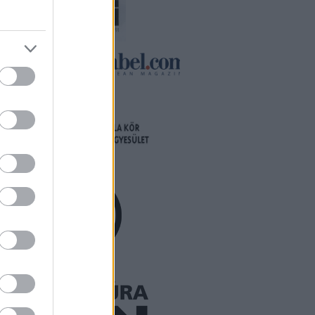
va
ldy
a
ez a
ább »