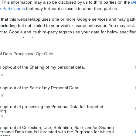
. This information may also be disclosed by us to third parties on the
IA
Participants
that may further disclose it to other third parties.
ompson: Ukrajna és Oroszország a mi
 that this website/app uses one or more Google services and may gath
ntunkból
including but not limited to your visit or usage behaviour. You may click 
 to Google and its third-party tags to use your data for below specifi
ogle consent section.
oszország
Ukrajna
Zöldy Áron
Ewa Thompson
Amikor Hitler 1939 szeptember elsején megtámadta Lengyelországot
propagandistái megpróbálták elhitetni Európával, hogy a lengyelek
l Data Processing Opt Outs
támadtak a németekre, és nem fordítva, ezért aztán Hitler lengyel
egyenruhába öltöztetett német katonákat, és fényképeket terjesztett 
o opt-out of the Sharing of my personal data.
In
o opt-out of the Sale of my Personal Data.
tov
In
to opt-out of processing my Personal Data for Targeted
Tetszik
0
ing.
In
!
o opt-out of Collection, Use, Retention, Sale, and/or Sharing
ersonal Data that Is Unrelated with the Purposes for which it
lected.