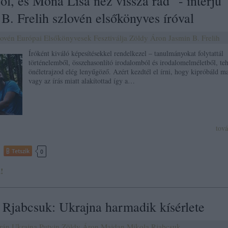
l, és Mona Lisa néz vissza rád" - interjú
B. Frelih szlovén elsőkönyves íróval
lovén
Európai Elsőkönyvesek Fesztiválja
Zöldy Áron
Jasmin B. Frelih
Íróként kiváló képesítésekkel rendelkezel – tanulmányokat folytattál
történelemből, összehasonlító irodalomból és irodalomelméletből, teh
önéletrajzod elég lenyűgöző. Azért kezdtél el írni, hogy kipróbáld m
vagy az írás miatt alakítottad így a…
tov
Tetszik
0
!
 Rjabcsuk: Ukrajna harmadik kísérlete
rán
Ukrajna
Putyin
Zöldy Áron
Majdan
Mikola Rjabcsuk