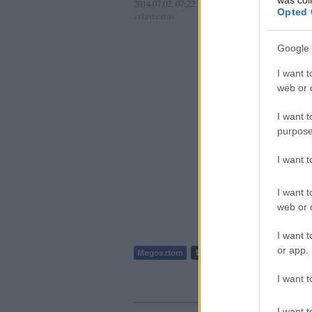
2014.07.02. 07:22
"Ez a 
Opted 
szlavtextus
elveszt
Google 
bolgár 
I want t
Címkék:
bo
web or d
Áron
Vesze
I want t
purpose
I want 
I want t
web or d
I want t
or app.
Szólj hozzá
I want t
I want t