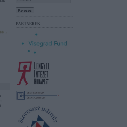
akik
PARTNEREK
ább »
m
am
i