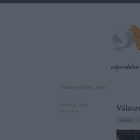
Címkék
»
Zöldy_Áron
2019.12.22. 15:46
Válasz
szlavtextus
Címkék:
le