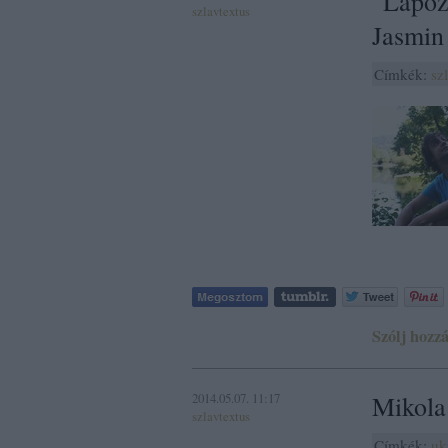
"Lapozo
szlavtextus
Jasmin 
Címkék:
sz
Szólj hozzá
2014.05.07. 11:17
Mikola
szlavtextus
Címkék:
uk