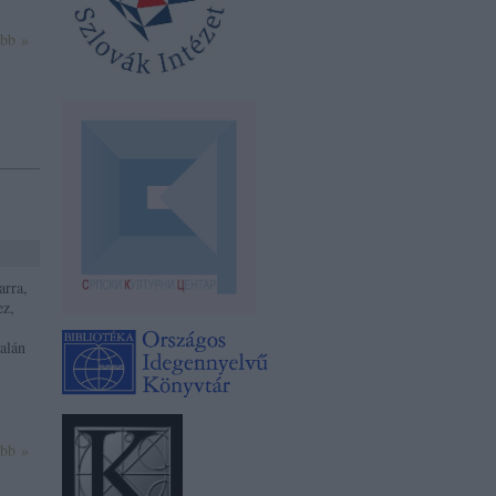
ább »
arra,
ez,
talán
ább »