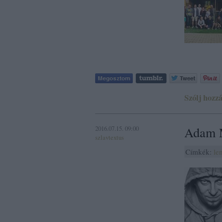
Szólj hozzá
2016.07.15. 09:00
Adam M
szlavtextus
Címkék:
le