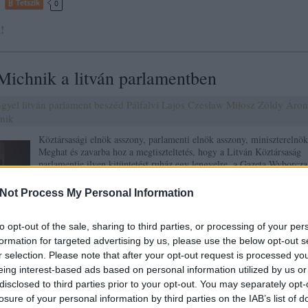
Tetszik
0
!
ichnik a litván parlamentben
ngyel
litván
parlament
beszéd
Pálfalvi Lajos
Czesław Miłosz
Zöldy Áron
nik
Köztársasági elnök asszony, parlamenti elnök asszony, miniszterelnök
Meghat és zavarba hoz a megtiszteltetés, hogy a Litván Köztársaság
parlamentje ilyen kitüntetést ruház egy lengyelre, a Gazeta Wyborcza
újságírójára és szerkesztőjére. A kitüntetést barátaim és…
Not Process My Personal Information
to opt-out of the sale, sharing to third parties, or processing of your per
tov
formation for targeted advertising by us, please use the below opt-out s
r selection. Please note that after your opt-out request is processed y
eing interest-based ads based on personal information utilized by us or
Tetszik
0
disclosed to third parties prior to your opt-out. You may separately opt-
!
losure of your personal information by third parties on the IAB’s list of