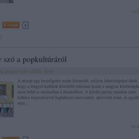
tov
Tetszik
0
!
 szó a popkultúráról
og
lengyel
szláv
Zöldy Áron
A minap egy beszélgetés során felmerült, milyen lehetőségeket látok 
hogy a lengyel kultúrát közelebb lehessen hozni a magyar közönségh
azon belül is elsősorban a fiatalokhoz. A kérdés persze minden szláv
kultúra terjesztésével foglalkozó szervezetet, aktivistát érint, és egyál
nem…
tov