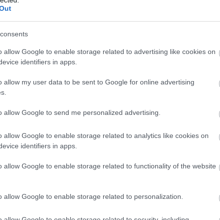
bolgárok számára az egyik veséjük
Out
éséhez hasonlatos" - Interjú Veszela Ljaho
consents
elsőkönyvessel
o allow Google to enable storage related to advertising like cookies on
lgár
Európai Elsőkönyvesek Fesztiválja
Magyar Lettre Internationale
Zö
evice identifiers in apps.
la Ljahova
o allow my user data to be sent to Google for online advertising
Magyarországon a határon túli kisebbség helyzete meghatározó téma 
közgondolkodásban. Mivel a regény témája a görögországi bolgár
s.
kisebbség hányattatott sorsa, adja magát a kérdés, mennyire jellemző 
gondolkodás Bulgáriára? Örülök ennek a kérdésnek, hiszen…
to allow Google to send me personalized advertising.
o allow Google to enable storage related to analytics like cookies on
evice identifiers in apps.
tov
o allow Google to enable storage related to functionality of the website
Tetszik
0
!
o allow Google to enable storage related to personalization.
o allow Google to enable storage related to security, including