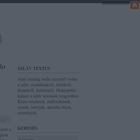
SZLÁV TEXTUS
Amit mindig tudni szerettél volna
a szláv irodalmakról, zenékről,
filmekről, kultúráról. Hiánypótló
kalauz a szláv textusok tengerében.
Könyvrészletek, műfordítások,
esszék, interjúk, aktuális hírek,
események.
ski
KERESÉS
özött a
jlott