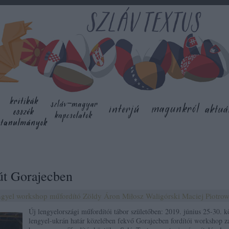
út Gorajecben
ngyel
workshop
műfordító
Zöldy Áron
Miłosz Waligórski
Maciej Piotrow
Új lengyelországi műfordítói tábor születőben: 2019. június 25-30. k
lengyel-ukrán határ közelében fekvő Gorajecben fordítói workshop za