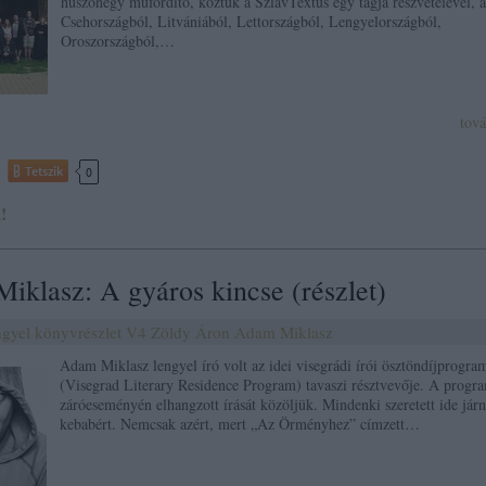
huszonegy műfordító, köztük a SzlávTextus egy tagja részvételével, 
Csehországból, Litvániából, Lettországból, Lengyelországból,
Oroszországból,…
tov
Tetszik
0
!
iklasz: A gyáros kincse (részlet)
ngyel
könyvrészlet
V4
Zöldy Áron
Adam Miklasz
Adam Miklasz lengyel író volt az idei visegrádi írói ösztöndíjprogra
(Visegrad Literary Residence Program) tavaszi résztvevője. A progr
záróeseményén elhangzott írását közöljük. Mindenki szeretett ide járn
kebabért. Nemcsak azért, mert „Az Örményhez” címzett…