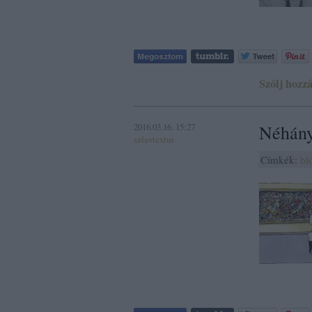
Szólj hozzá
2016.03.16. 15:27
Néhány
szlavtextus
Címkék:
bl