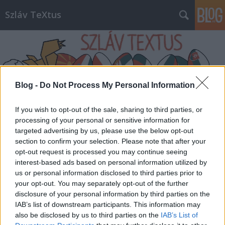
Szláv TeXtus
Blog -
Do Not Process My Personal Information
Címkék
»
Tilos_Rádió
If you wish to opt-out of the sale, sharing to third parties, or
processing of your personal or sensitive information for
targeted advertising by us, please use the below opt-out
A Szlovák kapcsolat napja a Tilos
section to confirm your selection. Please note that after your
Maratonon
opt-out request is processed you may continue seeing
interest-based ads based on personal information utilized by
szlavtextus
•
2014. június 07.
0
us or personal information disclosed to third parties prior to
your opt-out. You may separately opt-out of the further
disclosure of your personal information by third parties on the
A TILOS MARATON a Tilos Rádió adománygyűjtő
IAB’s list of downstream participants. This information may
eseménye – tudomásunk szerint a legnagyobb hazai
also be disclosed by us to third parties on the
IAB’s List of
ingyenes fesztivál – június 6–14-ig tart, minden nap