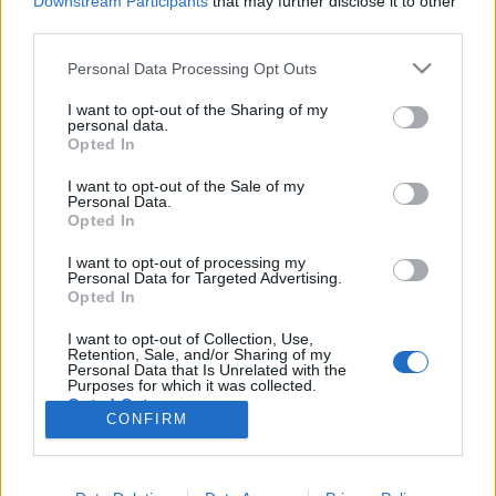
Downstream Participants
that may further disclose it to other
délután 4-től hajnalig a Dürer Kertben! A Tilos
third parties.
Maraton minden napja valamely tematika köré
szerveződik, így június 10-én…
Please note that this website/app uses one or more Google
Personal Data Processing Opt Outs
services and may gather and store information including but
not limited to your visit or usage behaviour. You may click to
I want to opt-out of the Sharing of my
Slam fesztivál cseh, szlovák és
personal data.
grant or deny consent to Google and its third-party tags to
Opted In
lengyel slammerek részvételével
use your data for below specified purposes in below Google
consent section.
I want to opt-out of the Sale of my
szlavtextus
•
2013. június 04.
0
Personal Data.
Opted In
Háromnapos budapesti slam fesztivál cseh, szlovák
I want to opt-out of processing my
és lengyel slammerek részvételével a Tilos Rádió és a
Personal Data for Targeted Advertising.
Margó Festival szervezésében. A fesztivál több
Opted In
helyszínen, a Kőleves vendéglőben, az Akvárium
I want to opt-out of Collection, Use,
klubban, a Mika Tivadar Mulatóban és a Dürer-
Retention, Sale, and/or Sharing of my
kertben zajlik. Időpont: 2013.…
Personal Data that Is Unrelated with the
Purposes for which it was collected.
Opted Out
CONFIRM
Google consents
I want to allow Google to enable storage