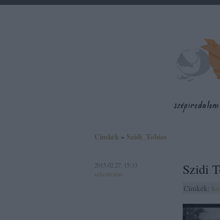
Címkék
»
Szidi_Tobias
2015.02.27. 15:33
Szidi 
szlavtextus
Címkék:
ko