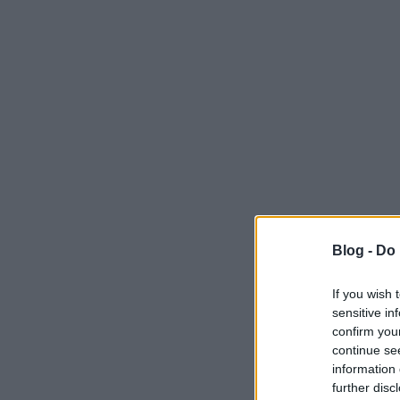
Blog -
Do 
If you wish 
sensitive in
confirm you
continue se
information 
further disc