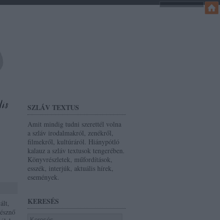
SZLÁV TEXTUS
Amit mindig tudni szerettél volna
a szláv irodalmakról, zenékről,
filmekről, kultúráról. Hiánypótló
kalauz a szláv textusok tengerében.
Könyvrészletek, műfordítások,
esszék, interjúk, aktuális hírek,
események.
KERESÉS
ált,
nésznő