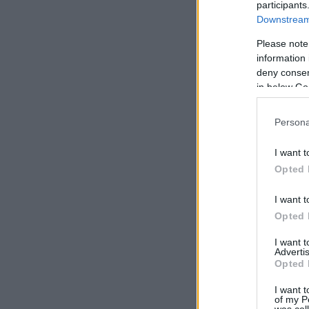
participants
Downstream 
Please note
information 
deny consent
in below Go
Persona
I want t
Opted 
I want t
Opted 
I want 
Advertis
Opted 
I want t
of my P
was col