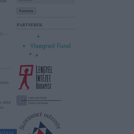
ólal
PARTNEREK
ább »
któria
z oldal
jes
SÍTÁSA