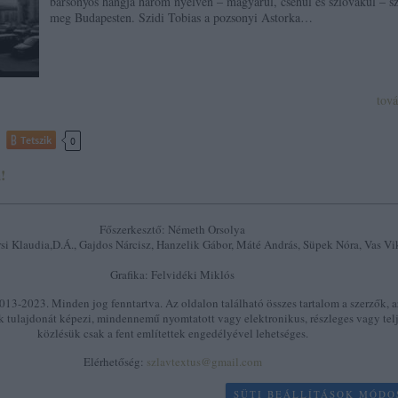
bársonyos hangja három nyelven – magyarul, csehül és szlovákul – sz
meg Budapesten. Szidi Tobias a pozsonyi Astorka…
tov
Tetszik
0
!
Főszerkesztő: Németh Orsolya
si Klaudia,D.Á., Gajdos Nárcisz, Hanzelik Gábor, Máté András, Süpek Nóra, Vas Vi
Grafika: Felvidéki Miklós
13-2023. Minden jog fenntartva. Az oldalon található összes tartalom a szerzők, a
k tulajdonát képezi, mindennemű nyomtatott vagy elektronikus, részleges vagy tel
közlésük csak a fent említettek engedélyével lehetséges.
Elérhetőség:
szlavtextus@gmail.com
SÜTI BEÁLLÍTÁSOK MÓDO