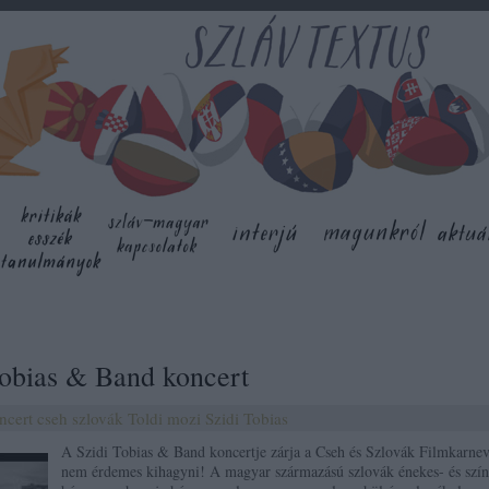
Tobias & Band koncert
ncert
cseh
szlovák
Toldi mozi
Szidi Tobias
A Szidi Tobias & Band koncertje zárja a Cseh és Szlovák Filmkarnev
nem érdemes kihagyni! A magyar származású szlovák énekes- és szí