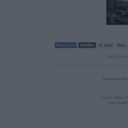
Szólj hozzá
Szerkesztők:Bor
© Szláv TeXtus 20
vagy a kiadó