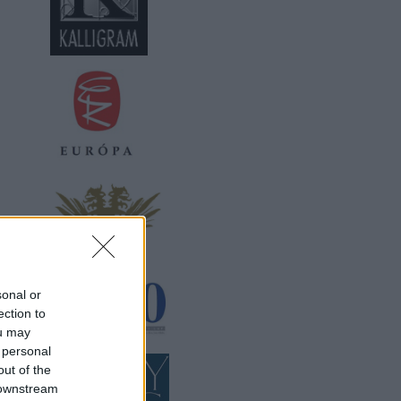
sonal or
ection to
ou may
 personal
out of the
 downstream