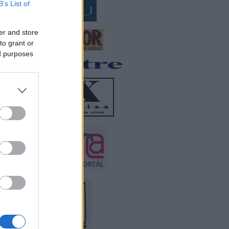
B’s List of
er and store
to grant or
ed purposes