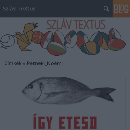
Szláv TeXtus
Címkék
»
Petneki_Noémi