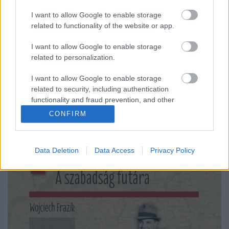
(részlet)
I want to allow Google to enable storage
szlavtextus
•
2019. március 29.
0
related to functionality of the website or app.
I want to allow Google to enable storage
A kormányképviselő tudósítója (1943-1945)
related to personalization.
Fietowicz egész sor különféle meghatalmazással a
zsebében tért vissza Londonból Budapestre.
I want to allow Google to enable storage
Nemcsak más magyarországi lengyel szervezetek
related to security, including authentication
ellenőrzésével bízták meg, hanem szigorúan titkos
functionality and fraud prevention, and other
ügyekkel is: a kiugrást tervező magyar
user protection.
CONFIRM
politikusokkal kellett…
Data Deletion
Data Access
Privacy Policy