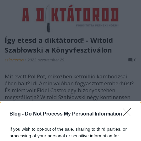
Így etesd a diktátorod! - Witold
Szabłowski a Könyvfesztiválon
szlavtextus
•
2022. szeptember 29.
0
Mit evett Pol Pot, miközben kétmillió kambodzsai
éhen halt? Idi Amin valóban fogyasztott emberhúst?
És miért volt Fidel Castro egy bizonyos tehén
megszállotja? Witold Szabłowski négy kontinensen
keresztül, az ókori Babilon iraki romjaitól Kenya
szavannáin, Albánián és Kubán át a kambodzsai
Blog -
Do Not Process My Personal Information
őserdőig…
If you wish to opt-out of the sale, sharing to third parties, or
processing of your personal or sensitive information for