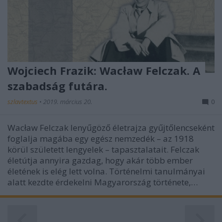
Wojciech Frazik: Wacław Felczak. A
szabadság futára.
szlavtextus
•
2019. március 20.
0
Wacław Felczak lenyűgöző életrajza gyűjtőlencseként
foglalja magába egy egész nemzedék – az 1918
körül született lengyelek – tapasztalatait. Felczak
életútja annyira gazdag, hogy akár több ember
életének is elég lett volna. Történelmi tanulmányai
alatt kezdte érdekelni Magyarország története,…