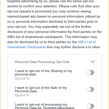
targeted advertising by us, please use the below opt-out
section to confirm your selection. Please note that after your
opt-out request is processed you may continue seeing
interest-based ads based on personal information utilized by
us or personal information disclosed to third parties prior to
your opt-out. You may separately opt-out of the further
disclosure of your personal information by third parties on the
IAB’s list of downstream participants. This information may
also be disclosed by us to third parties on the
IAB’s List of
Downstream Participants
that may further disclose it to other
third parties.
Please note that this website/app uses one or more Google
Personal Data Processing Opt Outs
services and may gather and store information including but
Irodalmi Nobel-díj mohából és
not limited to your visit or usage behaviour. You may click to
I want to opt-out of the Sharing of my
personal data.
páfrányból
grant or deny consent to Google and its third-party tags to
Opted In
use your data for below specified purposes in below Google
szlavtextus
•
2019. október 11.
0
consent section.
I want to opt-out of the Sale of my
Personal Data.
Opted In
Lengyel irodalmi körökben évek óta szóbeszéd
tárgya volt – a jobban értesültek Adam Zagajewskit
I want to opt-out of processing my
jelölték meg a hír forrásaként –, hogy Olga
Personal Data for Targeted Advertising.