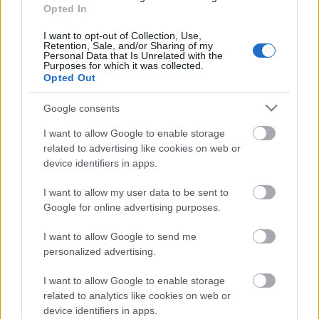
Tokarczuknak komoly esélyei vannak az irodalmi
Opted In
Nobel-díj elnyerésére. Aztán mégsem történt semmi,
I want to opt-out of Collection, Use,
én pedig fellélegeztem, hogy csak olyan ez is, mint
Retention, Sale, and/or Sharing of my
Nádas…
Personal Data that Is Unrelated with the
Purposes for which it was collected.
Opted Out
Google consents
I want to allow Google to enable storage
related to advertising like cookies on web or
device identifiers in apps.
I want to allow my user data to be sent to
Google for online advertising purposes.
I want to allow Google to send me
personalized advertising.
I want to allow Google to enable storage
related to analytics like cookies on web or
Wacław Felczak. A szabadság futára
device identifiers in apps.