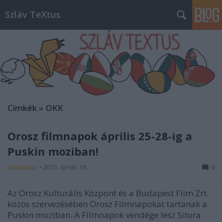
Szláv TeXtus
Címkék
»
OKK
Orosz filmnapok április 25-28-ig a
Puskin moziban!
szlavtextus
•
2013. április 19.
0
Az Orosz Kulturális Központ és a Budapest Film Zrt.
közös szervezésében Orosz Filmnapokat tartanak a
Puskin moziban. A Filmnapok vendége lesz Sitora