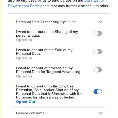
szlavtextus
•
2013. április 10.
0
also be disclosed by us to third parties on the
IAB’s List of
Downstream Participants
that may further disclose it to other
third parties.
Április 18-án az Orosz Kulturális Központban
tematikus beszélgetést szerveznek a XX. Nemzetközi
Please note that this website/app uses one or more Google
Personal Data Processing Opt Outs
Könyvfesztiválra érkező Jevgenyij Popov íróval.
services and may gather and store information including but
Jevgenyij Popov Szibériában született, 1964-ben,
not limited to your visit or usage behaviour. You may click to
I want to opt-out of the Sharing of my
personal data.
művei is nagyrészt a Popov számára ismerős
grant or deny consent to Google and its third-party tags to
Opted In
Krasznojarszki régióban, Szibériában,…
use your data for below specified purposes in below Google
consent section.
I want to opt-out of the Sale of my
Personal Data.
Saljapin és Rahmanyinov
Opted In
emlékkoncert és kiállítás az OKK-ban
I want to opt-out of processing my
Personal Data for Targeted Advertising.
szlavtextus
•
2013. április 07.
0
Opted In
I want to opt-out of Collection, Use,
Április 11-én, 18 órakor komolyzenei koncerttel
Retention, Sale, and/or Sharing of my
nyílik meg az Orosz Kulturális Központban a Fjodor
Personal Data that Is Unrelated with the
Purposes for which it was collected.
Saljapin operaénekes és Szergej Rahmanyinov
Opted Out
zeneszerző születésének 140. évfordulója
alkalmából rendezett kiállítás. A koncerten magyar
Google consents
zenészek és orosz vendégművészek is…