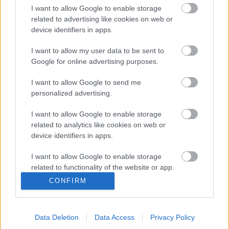
I want to allow Google to enable storage
related to advertising like cookies on web or
День театра!
device identifiers in apps.
szlavtextus
•
2013. március 25.
0
I want to allow my user data to be sent to
Google for online advertising purposes.
Приглашаем всех отпраздновать
МЕЖДУНАРОДНЫЙ ДЕНЬ ТЕАТРА! В программе
I want to allow Google to send me
вечера: 1. Приветственное слово и поклон
personalized advertising.
любителям театра руководителя театра
З.Зихерман (2…
I want to allow Google to enable storage
related to analytics like cookies on web or
device identifiers in apps.
Március 21-én Viszockijt idézik meg
az OKK-ban
I want to allow Google to enable storage
related to functionality of the website or app.
szlavtextus
•
2013. március 16.
0
CONFIRM
I want to allow Google to enable storage
related to personalization.
Március 21-én a költészet világnapja alkalmából
Vlagyimir Viszockij dalaiból és verseiből idéznek a
Data Deletion
Data Access
Privacy Policy
I want to allow Google to enable storage
budapesti Orosz Kulturális Központban. Helyszín: