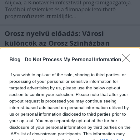
Alijeva, a Kinotavr Filmfesztivál programigazgatója.
További részleteket és a filmnapok letölthető
programfüzetét itt találják:…
Orosz nyelvű előadás: Városi
különcök az Orosz Színházban
szlavtextus
•
2013. április 13.
0
Blog -
Do Not Process My Personal Information
Április 17-én 19 órakor az Orosz Kulturális Központ
If you wish to opt-out of the sale, sharing to third parties, or
(Budapest, 1062, Andrássy út 120.)
processing of your personal or sensitive information for
stúdiószínházában újra megtekinthető Városi
targeted advertising by us, please use the below opt-out
különcök című darab. Az előadás orosz nyelvű.
section to confirm your selection. Please note that after your
Jegyek a helyszínen kaphatók. Városi különcök,
opt-out request is processed you may continue seeing
Grigorij Gorin elbeszélései alapján.…
interest-based ads based on personal information utilized by
us or personal information disclosed to third parties prior to
Április 18-án beszélgetés Jevgenyij
your opt-out. You may separately opt-out of the further
disclosure of your personal information by third parties on the
Popovval az OKK-ban
IAB’s list of downstream participants. This information may