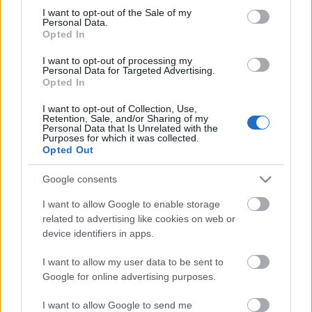
consent section.
I want to opt-out of the Sale of my
Personal Data.
Opted In
I want to opt-out of processing my
Personal Data for Targeted Advertising.
Opted In
I want to opt-out of Collection, Use,
Retention, Sale, and/or Sharing of my
Personal Data that Is Unrelated with the
Purposes for which it was collected.
Opted Out
Szárnyaszegett életrajzok a Nyitott
Műhelyben
Google consents
szlavtextus
•
2015. szeptember 11.
0
I want to allow Google to enable storage
related to advertising like cookies on web or
device identifiers in apps.
Szárnyaszegett életrajzok, másképpen szólva
kacagtatóan keserű képek kortárs (bolgár, lengyel,
I want to allow my user data to be sent to
orosz) abszurdokból. Kávéház- avagy kocsmaszínház
Google for online advertising purposes.
a Teatroprodukcio előadásában a Nyitott
Műhelyben. “Darabokban a világ, cserepeiben állunk
I want to allow Google to send me