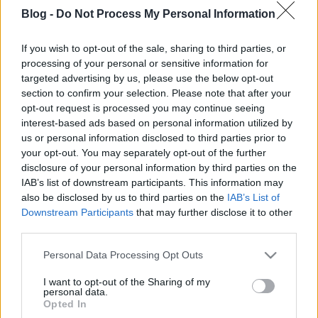
Blog -
Do Not Process My Personal Information
If you wish to opt-out of the sale, sharing to third parties, or
processing of your personal or sensitive information for
targeted advertising by us, please use the below opt-out
Szlávos programkavalkád
section to confirm your selection. Please note that after your
opt-out request is processed you may continue seeing
szlavtextus
•
2016. január 11.
0
interest-based ads based on personal information utilized by
us or personal information disclosed to third parties prior to
Mint már Facebook-posztunkban is említettük, az
your opt-out. You may separately opt-out of the further
idei évtől változások várhatók. Például minden hét
disclosure of your personal information by third parties on the
elején közzéteszünk egy heti szlávos programajánlót.
IAB’s list of downstream participants. This information may
Már kezdjük is. És a jövőben nem napi szinten
also be disclosed by us to third parties on the
IAB’s List of
fogunk új anyaggal jelentkezni, jól tessék majd
Downstream Participants
that may further disclose it to other
figyelni! Január 13. (szerda) Meszecsinka koncert a…
third parties.
Please note that this website/app uses one or more Google
Personal Data Processing Opt Outs
services and may gather and store information including but
not limited to your visit or usage behaviour. You may click to
I want to opt-out of the Sharing of my
personal data.
grant or deny consent to Google and its third-party tags to
Opted In
use your data for below specified purposes in below Google