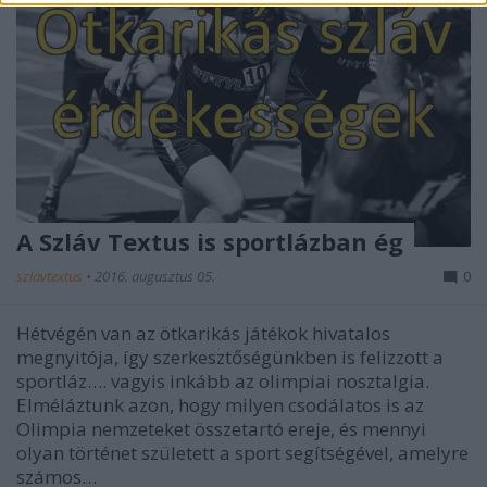
A Szláv Textus is sportlázban ég
szlavtextus
•
2016. augusztus 05.
0
Hétvégén van az ötkarikás játékok hivatalos
megnyitója, így szerkesztőségünkben is felizzott a
sportláz…. vagyis inkább az olimpiai nosztalgia.
Elméláztunk azon, hogy milyen csodálatos is az
Olimpia nemzeteket összetartó ereje, és mennyi
olyan történet született a sport segítségével, amelyre
számos…