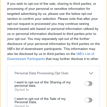
három maszkos nő annak az épületnek a tetejéről
If you wish to opt-out of the sale, sharing to third parties, or
leereszkedve, amely éppen szemben áll azzal a
processing of your personal or sensitive information for
bírósági épülettel, amelyben a Pussy Riot három
targeted advertising by us, please use the below opt-out
tagjának pere és tárgyalásai zajlottak. „Látványos
section to confirm your selection. Please note that after your
akció lehetett volna. […] De aztán valaki leejtette…
opt-out request is processed you may continue seeing
interest-based ads based on personal information utilized by
us or personal information disclosed to third parties prior to
your opt-out. You may separately opt-out of the further
disclosure of your personal information by third parties on the
IAB’s list of downstream participants. This information may
also be disclosed by us to third parties on the
IAB’s List of
Downstream Participants
that may further disclose it to other
third parties.
Please note that this website/app uses one or more Google
Personal Data Processing Opt Outs
services and may gather and store information including but
not limited to your visit or usage behaviour. You may click to
I want to opt-out of the Sharing of my
personal data.
grant or deny consent to Google and its third-party tags to
Opted In
use your data for below specified purposes in below Google
consent section.
I want to opt-out of the Sale of my
Personal Data.
Hol a határ?
Opted In