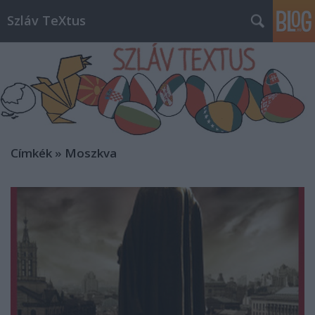
Szláv TeXtus
Címkék
»
Moszkva