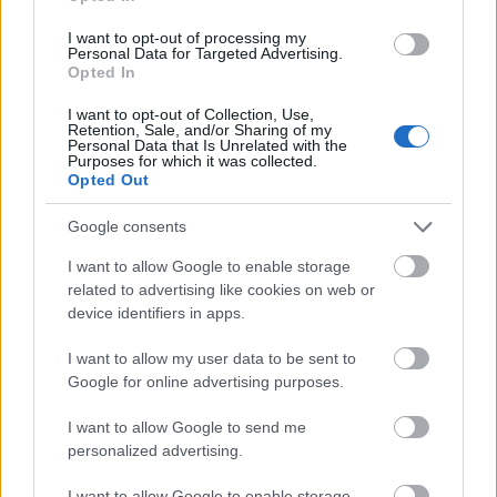
szlavtextus
•
2019. február 27.
0
I want to opt-out of processing my
Personal Data for Targeted Advertising.
Opted In
A Moszkva – A határ Jiří Weil harmadik magyarul
megjelent műve a Mendelsshon a tetőn és az Élet
I want to opt-out of Collection, Use,
Retention, Sale, and/or Sharing of my
csillaggal után. A regényt a Park Kiadó adta ki 2018-
Personal Data that Is Unrelated with the
ban, Varga György kiváló fordításában. Elképesztően
Purposes for which it was collected.
Opted Out
érdekes könyv, a szó lehető legtágabb és
legszertágazóbb értelmében. Persze már maga Weil
Google consents
élete…
I want to allow Google to enable storage
related to advertising like cookies on web or
device identifiers in apps.
I want to allow my user data to be sent to
Google for online advertising purposes.
I want to allow Google to send me
personalized advertising.
I want to allow Google to enable storage