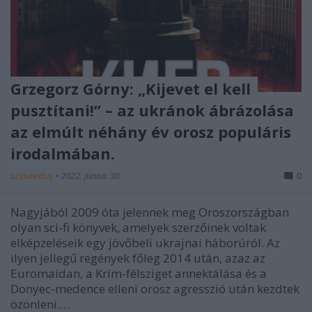
Grzegorz Górny: „Kijevet el kell
pusztítani!” – az ukránok ábrázolása
az elmúlt néhány év orosz populáris
irodalmában.
szlavtextus
•
2022. június 30.
0
Nagyjából 2009 óta jelennek meg Oroszországban
olyan sci-fi könyvek, amelyek szerzőinek voltak
elképzeléseik egy jövőbeli ukrajnai háborúról. Az
ilyen jellegű regények főleg 2014 után, azaz az
Euromaidan, a Krím-félsziget annektálása és a
Donyec-medence elleni orosz agresszió után kezdtek
özönleni.…