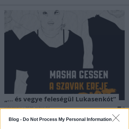
„… és vegye feleségül Lukasenkót”
szlavtextus
•
2020. május 04.
0
Blog -
Do Not Process My Personal Information
A fenti felszólítást Vlagyimir Putyinhoz intézte volna