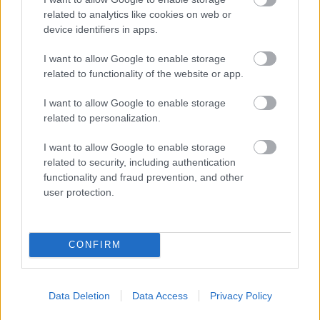
related to analytics like cookies on web or
device identifiers in apps.
I want to allow Google to enable storage
related to functionality of the website or app.
Heti Szlávia február 18-24.
I want to allow Google to enable storage
szlavtextus
•
2019. február 18.
0
related to personalization.
Az elmúlt hetek szlávos programdömpingje után
I want to allow Google to enable storage
most egy lájtosabb hétnek nézünk elébe. De néhány
related to security, including authentication
remek oroszos és szlovákos programot azért így is
functionality and fraud prevention, and other
tudunk ajánlani. Rögtön hétfőn, 18-án, este hatkor
user protection.
nyílik az Orosz Kulturális Központban a Sputnik
Nemzeteközi Infrmációs Ügynökség fotükiállítása…
CONFIRM
Data Deletion
Data Access
Privacy Policy