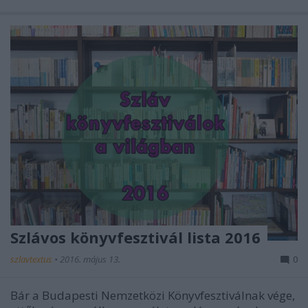
Szlávos könyvfesztivál lista 2016
szlavtextus
•
2016. május 13.
0
Bár a Budapesti Nemzetközi Könyvfesztiválnak vége,