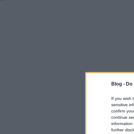
Blog -
Do 
If you wish 
sensitive in
confirm you
continue se
information 
further disc