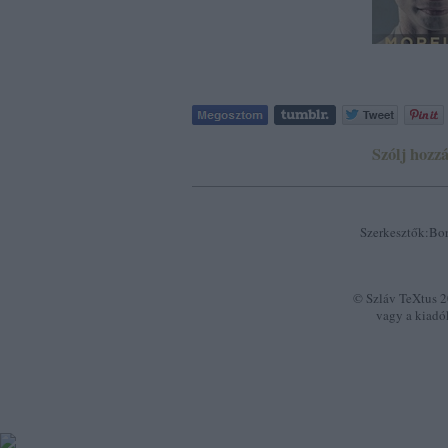
Szólj hozzá
Szerkesztők:Bor
© Szláv TeXtus 20
vagy a kiadó