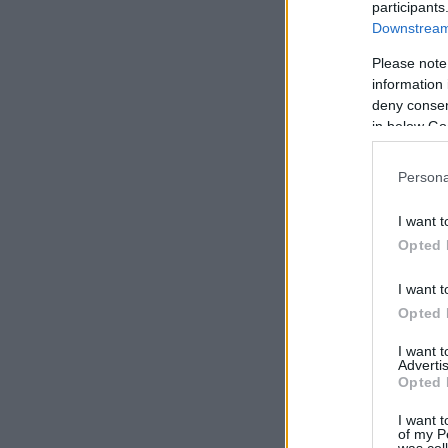
participants
Downstream 
Please note
information 
deny consent
in below Go
Persona
I want t
Opted 
I want t
Opted 
I want 
Advertis
Opted 
I want t
of my P
was col