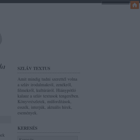
SZLÁV TEXTUS
Amit mindig tudni szerettél volna
a szláv irodalmakról, zenékről,
filmekről, kultúráról. Hiánypótló
kalauz a szláv textusok tengerében.
Könyvrészletek, műfordítások,
esszék, interjúk, aktuális hírek,
események.
KERESÉS
nek