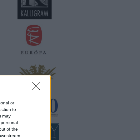
sonal or
ection to
ou may
 personal
out of the
 downstream