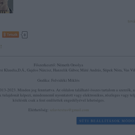
tov
Tetszik
0
!
Főszerkesztő: Németh Orsolya
si Klaudia,D.Á., Gajdos Nárcisz, Hanzelik Gábor, Máté András, Süpek Nóra, Vas Vi
Grafika: Felvidéki Miklós
13-2023. Minden jog fenntartva. Az oldalon található összes tartalom a szerzők, a
k tulajdonát képezi, mindennemű nyomtatott vagy elektronikus, részleges vagy tel
közlésük csak a fent említettek engedélyével lehetséges.
Elérhetőség:
szlavtextus@gmail.com
SÜTI BEÁLLÍTÁSOK MÓDO