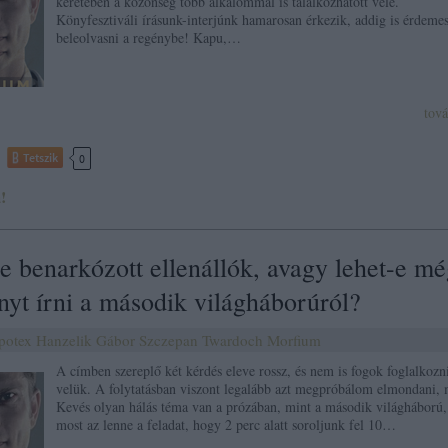
keretében a közönség több alkalommal is találkozhatott vele.
Könyfesztiváli írásunk-interjúnk hamarosan érkezik, addig is érdeme
beleolvasni a regénybe! Kapu,…
tov
Tetszik
0
!
e benarkózott ellenállók, avagy lehet-e m
nyt írni a második világháborúról?
potex
Hanzelik Gábor
Szczepan Twardoch
Morfium
A címben szereplő két kérdés eleve rossz, és nem is fogok foglalkozn
velük. A folytatásban viszont legalább azt megpróbálom elmondani, 
Kevés olyan hálás téma van a prózában, mint a második világháború,
most az lenne a feladat, hogy 2 perc alatt soroljunk fel 10…