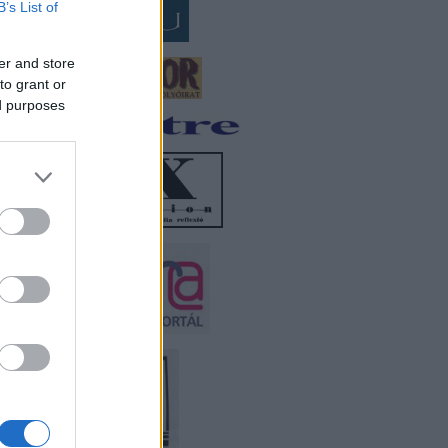
B’s List of
er and store
to grant or
ed purposes