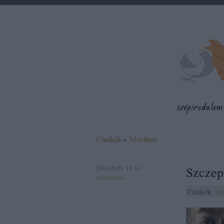
Címkék
»
Morfium
2016.08.03. 11:14
Szczep
szlavtextus
Címkék:
kö