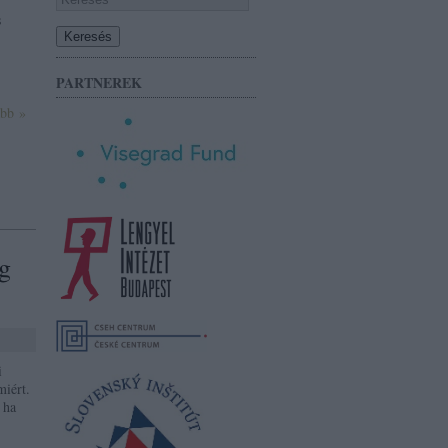
s
PARTNEREK
ább »
ég
i
miért.
 ha