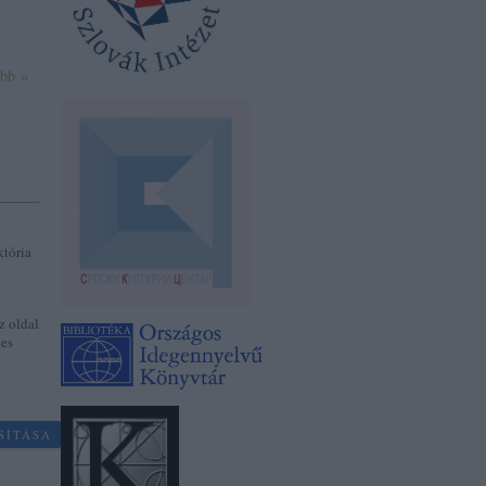
ább »
któria
z oldal
jes
SÍTÁSA