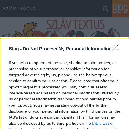
Szláv TeXtus
Blog -
Do Not Process My Personal Information
Címkék
»
Massolit
If you wish to opt-out of the sale, sharing to third parties, or
processing of your personal or sensitive information for
targeted advertising by us, please use the below opt-out
Szlávos programok a Kis Könyves
section to confirm your selection. Please note that after your
Éjen
opt-out request is processed you may continue seeing
interest-based ads based on personal information utilized by
szlavtextus
•
2015. április 21.
0
us or personal information disclosed to third parties prior to
your opt-out. You may separately opt-out of the further
disclosure of your personal information by third parties on the
Idén is megrendezik a független könyvesboltok
IAB’s list of downstream participants. This information may
éjszakáját, a Kis Könyves Éjt. Április 24-én, pénteken
also be disclosed by us to third parties on the
IAB’s List of
bizony nem lesz érdemes aludni! Helyette ajánljuk a