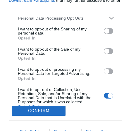
Downstream Participants
that may further disclose it to other
Két Egér Könyvesboltot, a Massolitot és a Kárpéti és
third parties.
Fia Antikváriumot. 17.00 Két Egér Könyvesbolt
Bartók és a…
Please note that this website/app uses one or more Google
Personal Data Processing Opt Outs
services and may gather and store information including but
not limited to your visit or usage behaviour. You may click to
I want to opt-out of the Sharing of my
Justyna Jakobówska kiállítása a
personal data.
grant or deny consent to Google and its third-party tags to
Opted In
Massolitban
use your data for below specified purposes in below Google
consent section.
I want to opt-out of the Sale of my
szlavtextus
•
2014. február 11.
0
Personal Data.
Opted In
Nemrég nyílt a lengyel Justyna Jakobówska
I want to opt-out of processing my
"villámkiállítása" a Massolit Könyvesboltban, mely
Personal Data for Targeted Advertising.
még két napig, február 13-ig tekinthető meg. Justyna
Opted In
Jakobówska Csupa finomság (Same smaczki) című
I want to opt-out of Collection, Use,
kiállítása ételábrázolások gyűjt össze. A művésznő
Retention, Sale, and/or Sharing of my
környezete inspirálta a…
Personal Data that Is Unrelated with the
Purposes for which it was collected.
Opted Out
CONFIRM
Google consents
I want to allow Google to enable storage