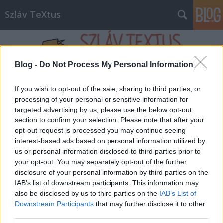
Szláv TeXtus
Blog -
Do Not Process My Personal Information
If you wish to opt-out of the sale, sharing to third parties, or
processing of your personal or sensitive information for
Címkék
»
Libri_Könyvkiadó
targeted advertising by us, please use the below opt-out
section to confirm your selection. Please note that after your
"Mit ér egy könyv, ha szláv szerző
opt-out request is processed you may continue seeing
tollából származik? "Kerekasztal
interest-based ads based on personal information utilized by
us or personal information disclosed to third parties prior to
beszélgetés az Országos
your opt-out. You may separately opt-out of the further
Idegennyelvű Könyvtárban a Szláv
disclosure of your personal information by third parties on the
IAB’s list of downstream participants. This information may
TeXtus szervezésében a szláv
also be disclosed by us to third parties on the
IAB’s List of
irodalmakkal legtöbbet foglalkozó
Downstream Participants
that may further disclose it to other
third parties.
kiadók főszerkesztőinek