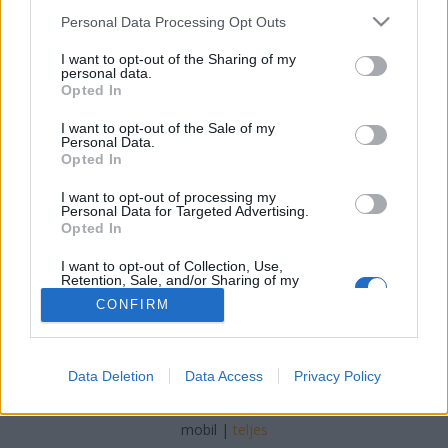
részvételével
Please note that this website/app uses one or more Google
Personal Data Processing Opt Outs
services and may gather and store information including but
szlavtextus
•
2013. április 04.
0
not limited to your visit or usage behaviour. You may click to
I want to opt-out of the Sharing of my
personal data.
grant or deny consent to Google and its third-party tags to
Opted In
use your data for below specified purposes in below Google
A Szláv TeXtus szerkesztősége első közös
consent section.
vállalkozásként elvégezte a 2012-ben
I want to opt-out of the Sale of my
Personal Data.
Magyarországon megjelent, szláv szerző tollából
Opted In
származó szépirodalmi művek összegyűjtését. Az
eredmény, a lista, amelyet az alábbi elemzés a
I want to opt-out of processing my
Personal Data for Targeted Advertising.
kiadott könyvek száma, műfaja, és a könyv eredeti…
Opted In
I want to opt-out of Collection, Use,
Retention, Sale, and/or Sharing of my
Personal Data that Is Unrelated with the
CONFIRM
Purposes for which it was collected.
Opted Out
Google consents
SÜTI BEÁLLÍTÁSOK MÓDOSÍTÁSA
Data Deletion
Data Access
Privacy Policy
I want to allow Google to enable storage
related to advertising like cookies on web or
mobil
|
teljes
device identifiers in apps.