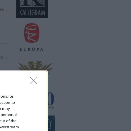
ább »
któria
z oldal
jes
sonal or
ection to
SÍTÁSA
ou may
 personal
out of the
 downstream