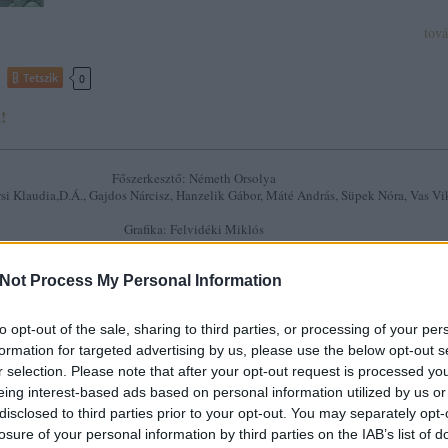
tov
Tetszik
0
!
Főszerkesztő: Németh Orsolya
si Klaudia,D.Á., Gajdos Nárcisz, Hanzelik Gábor, Máté András, Süpek Nóra, Vas Vi
Grafika: Felvidéki Miklós
13-2023. Minden jog fenntartva. Az oldalon található összes tartalom a szerzők, a
k tulajdonát képezi, mindennemű nyomtatott vagy elektronikus, részleges vagy tel
Not Process My Personal Information
közlésük csak a fent említettek engedélyével lehetséges.
Elérhetőség:
szlavtextus@gmail.com
to opt-out of the sale, sharing to third parties, or processing of your per
formation for targeted advertising by us, please use the below opt-out s
SÜTI BEÁLLÍTÁSOK MÓDO
r selection. Please note that after your opt-out request is processed y
eing interest-based ads based on personal information utilized by us or
disclosed to third parties prior to your opt-out. You may separately opt-
losure of your personal information by third parties on the IAB’s list of