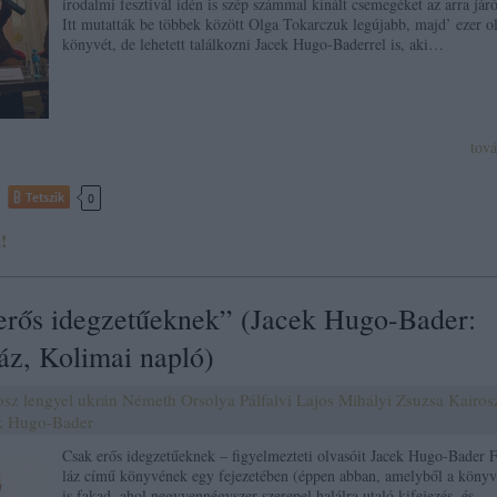
irodalmi fesztivál idén is szép számmal kínált csemegéket az arra jár
Itt mutatták be többek között Olga Tokarczuk legújabb, majd’ ezer o
könyvét, de lehetett találkozni Jacek Hugo-Baderrel is, aki…
tov
Tetszik
0
!
erős idegzetűeknek” (Jacek Hugo-Bader:
áz, Kolimai napló)
osz
lengyel
ukrán
Németh Orsolya
Pálfalvi Lajos
Mihályi Zsuzsa
Kairos
k Hugo-Bader
Csak erős idegzetűeknek – figyelmezteti olvasóit Jacek Hugo-Bader 
láz című könyvének egy fejezetében (éppen abban, amelyből a köny
is fakad, ahol negyvennégyszer szerepel halálra utaló kifejezés, és