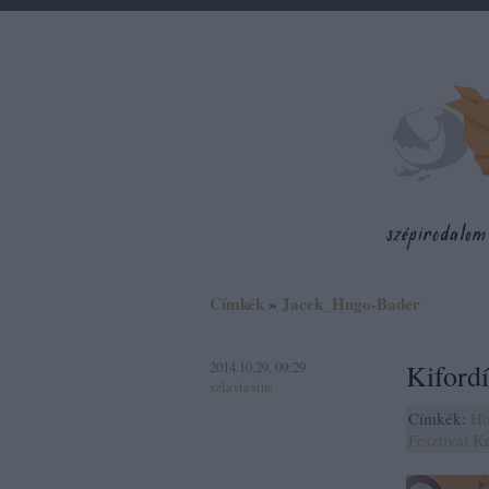
Címkék
»
Jacek_Hugo-Bader
2014.10.29. 09:29
Kifordí
szlavtextus
Címkék:
Ho
Fesztivál
Kr