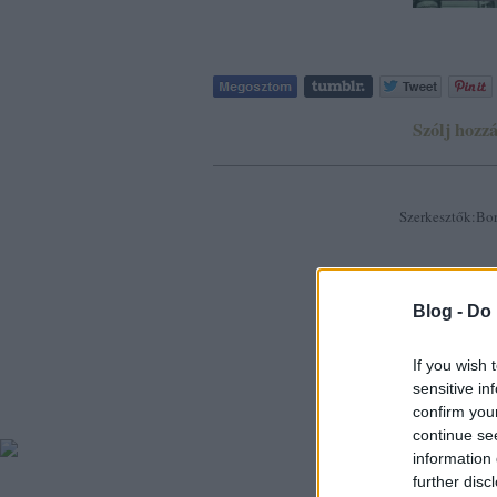
Szólj hozzá
Szerkesztők:Bor
© Szláv TeXtus 20
vagy a kiadó
Blog -
Do 
If you wish 
sensitive in
confirm you
continue se
information 
further disc