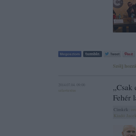
Szólj hozzá
2014.07.04. 09:00
„Csak 
szlavtextus
Fehér l
Címkék:
or
Kiadó
Jace