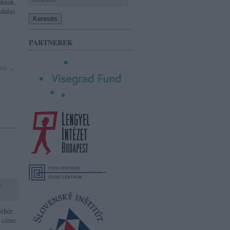
óknak.
ldalas
PARTNEREK
ább »
z
Fehér
v címe