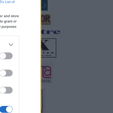
B’s List of
er and store
to grant or
ed purposes