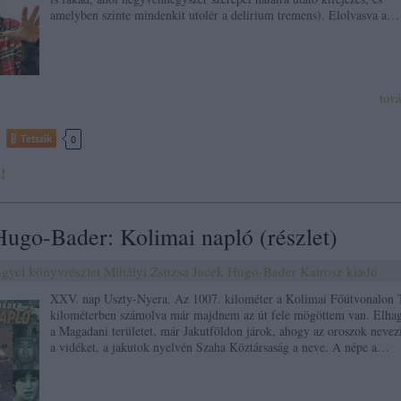
amelyben szinte mindenkit utolér a delirium tremens). Elolvasva a…
tov
Tetszik
0
!
Hugo-Bader: Kolimai napló (részlet)
ngyel
könyvrészlet
Mihályi Zsuzsa
Jacek Hugo-Bader
Kairosz kiadó
XXV. nap Uszty-Nyera. Az 1007. kilométer a Kolimai Főútvonalon 
kilométerben számolva már majdnem az út fele mögöttem van. Elha
a Magadani területet, már Jakutföldon járok, ahogy az oroszok nevez
a vidéket, a jakutok nyelvén Szaha Köztársaság a neve. A népe a…