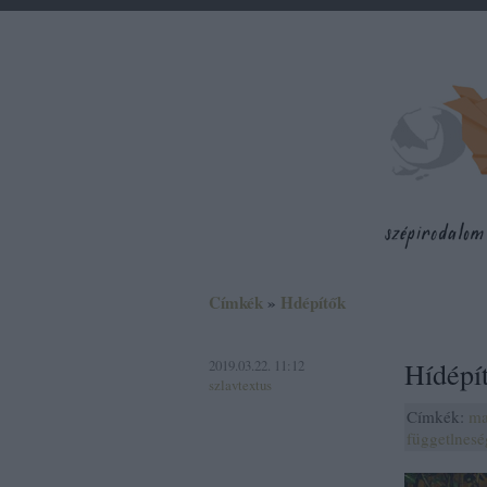
Címkék
»
Hdépítők
2019.03.22. 11:12
Hídépít
szlavtextus
Címkék:
ma
függetlnesé