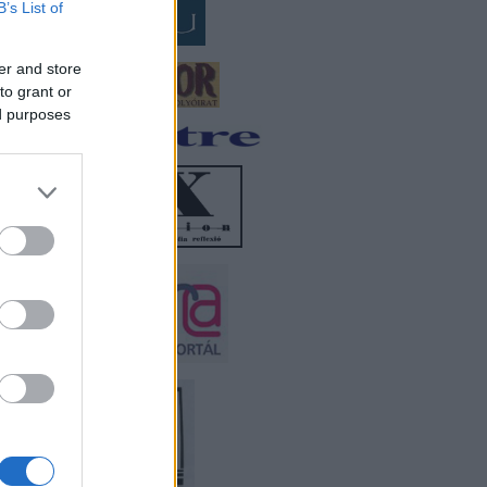
B’s List of
er and store
to grant or
ed purposes