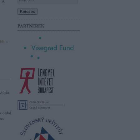
. A
PARTNEREK
ább »
któria
z oldal
jes