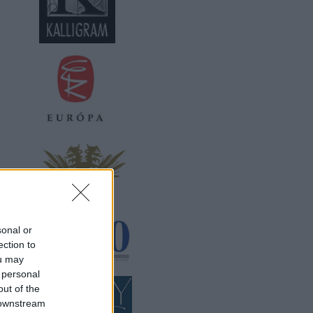
sonal or
ection to
ou may
 personal
out of the
 downstream