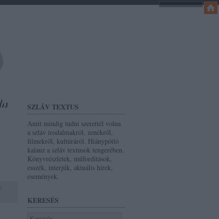
SZLÁV TEXTUS
Amit mindig tudni szerettél volna
a szláv irodalmakról, zenékről,
filmekről, kultúráról. Hiánypótló
kalauz a szláv textusok tengerében.
Könyvrészletek, műfordítások,
esszék, interjúk, aktuális hírek,
események.
0
KERESÉS