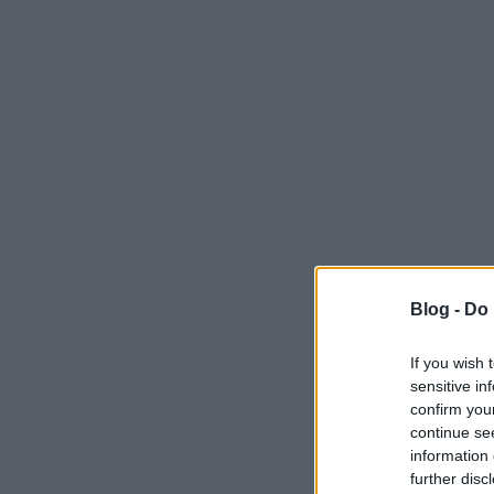
Blog -
Do 
If you wish 
sensitive in
confirm you
continue se
information 
further disc