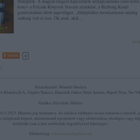
Hídépítők. A magyar-lengyel kapcsolatok arcképcsarnoka című kötet
könyv a Felczak-Könyvek Sorozat részeként, a Rézbong Kiadó
gondozásában látott napviilágot. „Hídépítőkre természetesen mindig
szükség volt és lesz. Ők azok, akik…
tov
Tetszik
0
!
Főszerkesztő: Németh Orsolya
si Klaudia,D.Á., Gajdos Nárcisz, Hanzelik Gábor, Máté András, Süpek Nóra, Vas Vi
Grafika: Felvidéki Miklós
13-2023. Minden jog fenntartva. Az oldalon található összes tartalom a szerzők, a
k tulajdonát képezi, mindennemű nyomtatott vagy elektronikus, részleges vagy tel
közlésük csak a fent említettek engedélyével lehetséges.
Elérhetőség:
szlavtextus@gmail.com