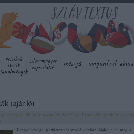
ők (ajánló)
gyar
lengyel
album
Mitrovits Miklós
Varga Bianka
Hdépítők
Polska 10
g
Lengyelország újjászületésének századik évfordulójára jelent meg A