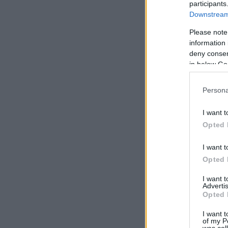
participants
Downstream 
Please note
information 
deny consent
in below Go
Persona
I want t
Opted 
I want t
Opted 
I want 
Advertis
Opted 
I want t
of my P
was col