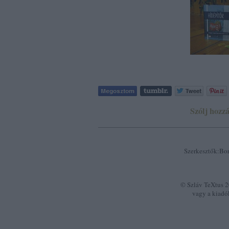
Szólj hozzá
Szerkesztők:Bor
© Szláv TeXtus 20
vagy a kiadó