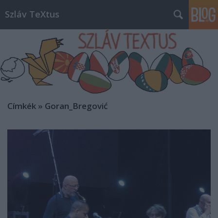
Szláv TeXtus
Címkék
»
Goran_Bregović