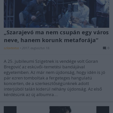
„Szarajevó ma nem csupán egy város
neve, hanem korunk metaforája”
szlavtextus
•
2017. augusztus 18.
0
A 25. jubileumi Szigetnek is vendége volt Goran
Bregović az esküvői-temetési bandájával
egyetemben. Az már nem újdonság, hogy idén is jó
pár ezren tomboltak a fergeteges hangulatú
koncerten, de a szerkesztőségünknek adott
interjúból talán kiderül néhány újdonság. Az első
kérdésünk az új albumra…