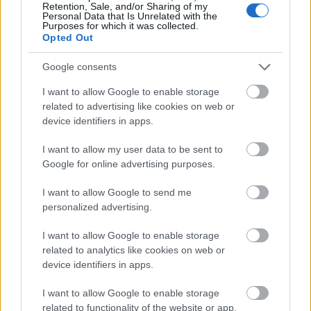
Retention, Sale, and/or Sharing of my
zenének!"
Personal Data that Is Unrelated with the
Purposes for which it was collected.
szlavtextus
•
2016. augusztus 17.
0
Opted Out
Google consents
Leánykérés, esküvő, temetés, balkáni fanfárvihar,
multikulti, marxizmus, tinédzserek, végül
I want to allow Google to enable storage
Kalasnyikov, Johnny Cash helyett pedig Johnny
related to advertising like cookies on web or
Gotovina. Most akkor azt kell elképzelni, hogy egy
device identifiers in apps.
hatvanhat éves fószer felmegy a színpadra egy
bevallottan temetésekre (is) tervezett
I want to allow my user data to be sent to
zenészgárdával, és…
Google for online advertising purposes.
I want to allow Google to send me
personalized advertising.
I want to allow Google to enable storage
related to analytics like cookies on web or
device identifiers in apps.
I want to allow Google to enable storage
related to functionality of the website or app.