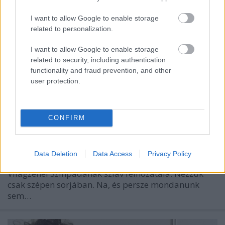
I want to allow Google to enable storage
related to personalization.
I want to allow Google to enable storage
related to security, including authentication
A Sziget Világzenei Színpadának
functionality and fraud prevention, and other
user protection.
szláv csemegéi
szlavtextus
•
2016. július 27.
0
CONFIRM
Esküvői és temetési muzsika, röpködő vodkás
üvegek, állati elementaritás, szovjet tábornokok
szelleme, balkán-amerikai etnorock, török-balkáni
Data Deletion
Data Access
Privacy Policy
dzsesszfúzió - többek között ezt kínálja idén a Sziget
Világzenei Színpadának szláv felhozatala. Nézzük
csak szépen sorjában. Na, és persze mondanunk
sem…