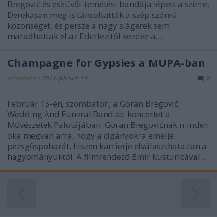
Bregović és esküvői-temetési bandája lépett a színre.
Derekasan meg is táncoltatták a szép számú
közönséget, és persze a nagy slágerek sem
maradhattak el az Ederlezitől kezdve a…
Champagne for Gypsies a MÜPA-ban
szlavtextus
•
2014. február 14.
0
Február 15-én, szombaton, a Goran Bregović
Wedding And Funeral Band ad koncertet a
Művészetek Palotájában. Goran Bregovićnak minden
oka megvan arra, hogy a cigányokra emelje
pezsgőspoharát, hiszen karrierje elválaszthatatlan a
hagyományuktól. A filmrendező Emir Kusturicával…