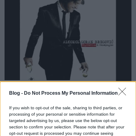
Szlávia a Sziget Világzenei
Nagyszínpadán
Blog -
Do Not Process My Personal Information
szlavtextus
•
2017. július 16.
0
If you wish to opt-out of the sale, sharing to third parties, or
processing of your personal or sensitive information for
Idén sem hagy minket izgalmas szláv produkciók
targeted advertising by us, please use the below opt-out
nélkül a Sziget Világzenei Nagyszínpada. Már
section to confirm your selection. Please note that after your
mutatjuk is. Mi pedig idén sem hagyjuk olvasóinkat
opt-out request is processed you may continue seeing