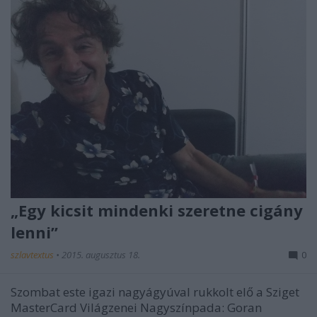
„Egy kicsit mindenki szeretne cigány
lenni”
szlavtextus
•
2015. augusztus 18.
0
Szombat este igazi nagyágyúval rukkolt elő a Sziget
MasterCard Világzenei Nagyszínpada: Goran