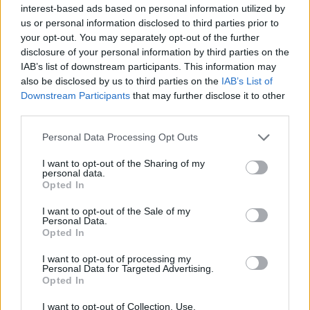
beszámolók, interjúk nélkül. Goran Bregovic
interest-based ads based on personal information utilized by
us or personal information disclosed to third parties prior to
Wedding And Funeral Band (augusztus 12.,
your opt-out. You may separately opt-out of the further
szombat, 21.30) Goran Bregovic szerb és horvát
disclosure of your personal information by third parties on the
szülők házasságából…
IAB’s list of downstream participants. This information may
also be disclosed by us to third parties on the
IAB’s List of
Downstream Participants
that may further disclose it to other
third parties.
Please note that this website/app uses one or more Google
Personal Data Processing Opt Outs
services and may gather and store information including but
not limited to your visit or usage behaviour. You may click to
I want to opt-out of the Sharing of my
personal data.
grant or deny consent to Google and its third-party tags to
Opted In
use your data for below specified purposes in below Google
consent section.
I want to opt-out of the Sale of my
Personal Data.
Opted In
I want to opt-out of processing my
Personal Data for Targeted Advertising.
Opted In
"Szar nevet adnak tisztességes
I want to opt-out of Collection, Use,