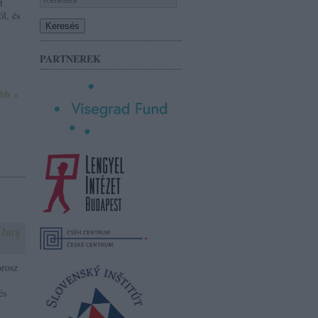
t
l, és
PARTNEREK
ább »
Jurij
orosz
és