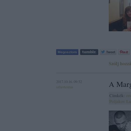
Szólj hozzá
2017.10.16. 09:52
A Margó
szlavtextus
Címkék:
or
Poljakov
Łu