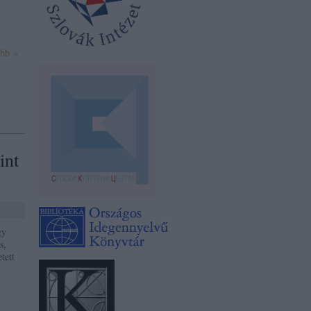
ább »
int
gy
s,
tett