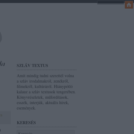
SZLÁV TEXTUS
Amit mindig tudni szerettél volna
a szláv irodalmakról, zenékről,
filmekről, kultúráról. Hiánypótló
kalauz a szláv textusok tengerében.
Könyvrészletek, műfordítások,
esszék, interjúk, aktuális hírek,
események.
ra
KERESÉS
m