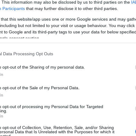
. This information may also be disclosed by us to third parties on the
IA
tov
Participants
that may further disclose it to other third parties.
Tetszik
0
 that this website/app uses one or more Google services and may gath
including but not limited to your visit or usage behaviour. You may click 
!
 to Google and its third-party tags to use your data for below specifi
ogle consent section.
Főszerkesztő: Németh Orsolya
si Klaudia,D.Á., Gajdos Nárcisz, Hanzelik Gábor, Máté András, Süpek Nóra, Vas Vi
l Data Processing Opt Outs
Grafika: Felvidéki Miklós
o opt-out of the Sharing of my personal data.
13-2023. Minden jog fenntartva. Az oldalon található összes tartalom a szerzők, a
In
k tulajdonát képezi, mindennemű nyomtatott vagy elektronikus, részleges vagy tel
közlésük csak a fent említettek engedélyével lehetséges.
o opt-out of the Sale of my Personal Data.
Elérhetőség:
szlavtextus@gmail.com
In
SÜTI BEÁLLÍTÁSOK MÓDO
to opt-out of processing my Personal Data for Targeted
ing.
In
o opt-out of Collection, Use, Retention, Sale, and/or Sharing
ersonal Data that Is Unrelated with the Purposes for which it
lected.