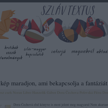
kép maradjon, ami bekapcsolja a fantáziát
osz
cseh
Noran Libro
Hanzelik Gábor
Dora Čechova
Peťovská Flóra
Do
Dora Čechová első könyve is most jelent meg magyarul Nem akarta