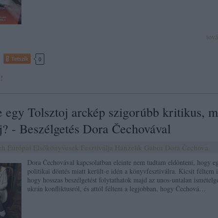
tov
Tetszik
0
!
 egy Tolsztoj arckép szigorúbb kritikus, m
rj? - Beszélgetés Dora Čechovával
eh
Európai Elsőkönyvesek Fesztiválja
Hanzelik Gábor
Dora Čechova
Dora Čechovával kapcsolatban eleinte nem tudtam eldönteni, hogy e
politikai döntés miatt került-e idén a könyvfesztiválra. Kicsit féltem i
hogy hosszas beszélgetést folytathatok majd az unos-untalan ismételge
ukrán konfliktusról, és attól féltem a legjobban, hogy Čechová…