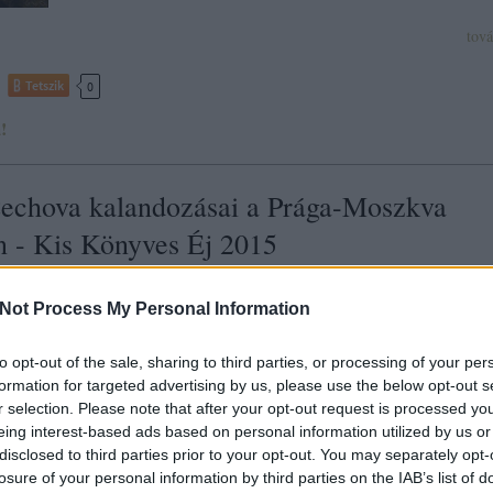
tov
Tetszik
0
!
echova kalandozásai a Prága-Moszkva
n - Kis Könyves Éj 2015
eh
Cseh Centrum
Hanzelik Gábor
Kis Könyves Éj
Massolit Könyvesbolt
a Čechova
Not Process My Personal Information
A Moszkva-Prága vonalon közlekedő vonaton született írónő, Dora
Čechova Nem akartam Lenin lenni című könyvével mutatkozik be a
to opt-out of the sale, sharing to third parties, or processing of your per
magyar közönségnek az Európai Elsőkönyvesek Fesztiválján, illetve 
formation for targeted advertising by us, please use the below opt-out s
Könyves Éjen. "Vannak dolgok, amelyek nem változnak. Örök érv
r selection. Please note that after your opt-out request is processed y
eing interest-based ads based on personal information utilized by us or
disclosed to third parties prior to your opt-out. You may separately opt-
losure of your personal information by third parties on the IAB’s list of