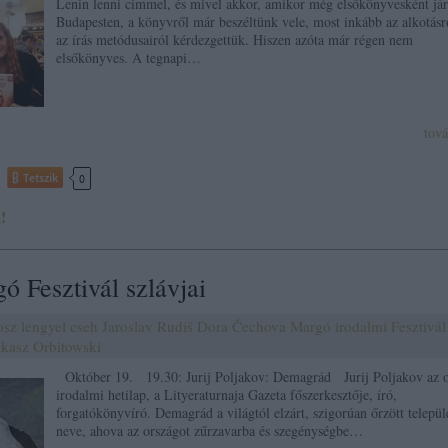
Lenin lenni címmel, és mivel akkor, amikor még elsőkönyvesként jár
Budapesten, a könyvről már beszéltünk vele, most inkább az alkotásró
az írás metódusairól kérdezgettük. Hiszen azóta már régen nem
elsőkönyves. A tegnapi…
tov
Tetszik
0
!
 Fesztivál szlávjai
osz
lengyel
cseh
Jaroslav Rudiš
Dora Čechova
Margó irodalmi Fesztivál
kasz Orbitowski
Október 19. 19.30: Jurij Poljakov: Demagrád Jurij Poljakov az 
irodalmi hetilap, a Lityeraturnaja Gazeta főszerkesztője, író,
forgatókönyvíró. Demagrád a világtól elzárt, szigorúan őrzött települ
neve, ahova az országot zűrzavarba és szegénységbe…