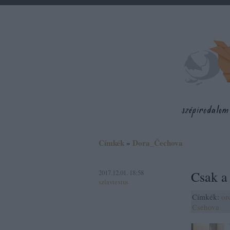
Címkék
»
Dora_Čechova
2017.12.01. 18:58
Csak a 
szlavtextus
Címkék:
or
Csehova