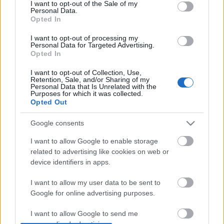
consent section.
I want to opt-out of the Sale of my
Ismét Budapesten koncertezett az ukrán etnokáoszt
Personal Data.
megtestesítő banda, a DakhaBrakha – ezúttal a CAFe
Opted In
Budapest kortárs művészeti fesztivál keretében
léptek fel a Művészetek Palotája mellett felállított
I want to opt-out of processing my
Personal Data for Targeted Advertising.
cirkuszsátorban. A délután még félénken tébláboló
Opted In
Irina Kovalenko,…
I want to opt-out of Collection, Use,
Retention, Sale, and/or Sharing of my
Personal Data that Is Unrelated with the
Purposes for which it was collected.
Opted Out
Google consents
I want to allow Google to enable storage
related to advertising like cookies on web or
device identifiers in apps.
I want to allow my user data to be sent to
Google for online advertising purposes.
I want to allow Google to send me
personalized advertising.