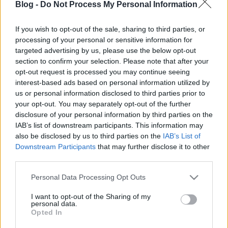
Blog -
Do Not Process My Personal Information
If you wish to opt-out of the sale, sharing to third parties, or
processing of your personal or sensitive information for
targeted advertising by us, please use the below opt-out
Szláv programok (október 17-23.)
section to confirm your selection. Please note that after your
opt-out request is processed you may continue seeing
szlavtextus
•
2016. október 17.
0
interest-based ads based on personal information utilized by
us or personal information disclosed to third parties prior to
your opt-out. You may separately opt-out of the further
A héten főszerepbe kerül a zene, főleg a komolyzene
disclosure of your personal information by third parties on the
és a különböző témájú, de egytől egyig izgalmas
IAB’s list of downstream participants. This information may
kiállítások. Emellett megtudhatjuk, hogyan hangzik
also be disclosed by us to third parties on the
IAB’s List of
a magyar irodalom szlovák fordításban és cseh kvíz
Downstream Participants
that may further disclose it to other
is lesz. Október 17. 19.30: CAFe Budapest:
third parties.
Vendégünk Krzysztof…
Please note that this website/app uses one or more Google
Personal Data Processing Opt Outs
services and may gather and store information including but
Etnokáosz egy szabad Ukrajnáért
not limited to your visit or usage behaviour. You may click to
I want to opt-out of the Sharing of my
personal data.
szlavtextus
•
2014. október 20.
0
grant or deny consent to Google and its third-party tags to
Opted In
use your data for below specified purposes in below Google