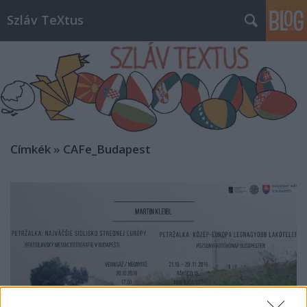
Szláv TeXtus
Címkék
»
CAFe_Budapest