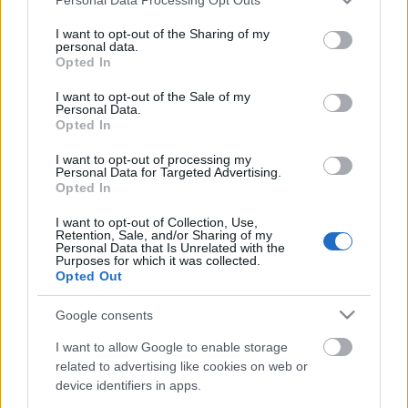
services and may gather and store information including but
Grzegorz Górny: „Kijevet el kell
not limited to your visit or usage behaviour. You may click to
I want to opt-out of the Sharing of my
personal data.
grant or deny consent to Google and its third-party tags to
pusztítani!” – az ukránok ábrázolása
Opted In
use your data for below specified purposes in below Google
az elmúlt néhány év orosz populáris
consent section.
I want to opt-out of the Sale of my
Personal Data.
irodalmában.
Opted In
szlavtextus
•
2022. június 30.
0
I want to opt-out of processing my
Personal Data for Targeted Advertising.
Opted In
Nagyjából 2009 óta jelennek meg Oroszországban
olyan sci-fi könyvek, amelyek szerzőinek voltak
I want to opt-out of Collection, Use,
Retention, Sale, and/or Sharing of my
elképzeléseik egy jövőbeli ukrajnai háborúról. Az
Personal Data that Is Unrelated with the
ilyen jellegű regények főleg 2014 után, azaz az
Purposes for which it was collected.
Opted Out
Euromaidan, a Krím-félsziget annektálása és a
Donyec-medence elleni orosz agresszió után kezdtek
Google consents
özönleni.…
I want to allow Google to enable storage
related to advertising like cookies on web or
device identifiers in apps.