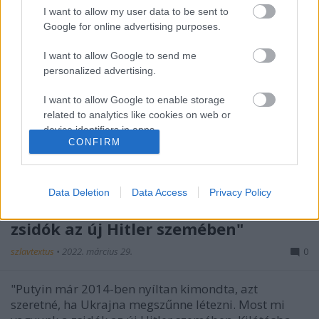
I want to allow my user data to be sent to
Google for online advertising purposes.
I want to allow Google to send me
personalized advertising.
I want to allow Google to enable storage
related to analytics like cookies on web or
device identifiers in apps.
CONFIRM
I want to allow Google to enable storage
related to functionality of the website or app.
Okszana Zabuzsko Putyin ukrajnai
Data Deletion
Data Access
Privacy Policy
agressziójáról: "Most mi vagyunk a
I want to allow Google to enable storage
related to personalization.
zsidók az új Hitler szemében"
I want to allow Google to enable storage
szlavtextus
•
2022. március 29.
0
related to security, including authentication
functionality and fraud prevention, and other
"Putyin már 2014-ben nyíltan kimondta, azt
user protection.
szeretné, ha Ukrajna megszűnne létezni. Most mi