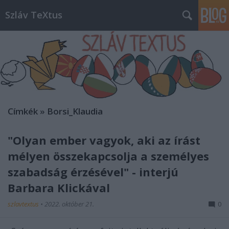
Szláv TeXtus
Címkék
»
Borsi_Klaudia
"Olyan ember vagyok, aki az írást
mélyen összekapcsolja a személyes
szabadság érzésével" - interjú
Barbara Klickával
szlavtextus
•
2022. október 21.
0