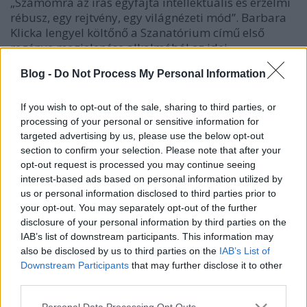
„Számomra az írás egyfajta intellektuális és érzelmi
rébusz, egy rejtvény, egy világnézeti mód”. Barbara
Klicka lengyel költőnő a Szanatórium című első
regénye megjelenése alkalmából az idei
Elsőkönyvesek Fesztiváljának volt a vendége.
Blog -
Do Not Process My Personal Information
Hazájában több irodalmi díjjal is elismerték
munkásságát. A…
If you wish to opt-out of the sale, sharing to third parties, or
processing of your personal or sensitive information for
targeted advertising by us, please use the below opt-out
section to confirm your selection. Please note that after your
opt-out request is processed you may continue seeing
interest-based ads based on personal information utilized by
us or personal information disclosed to third parties prior to
your opt-out. You may separately opt-out of the further
disclosure of your personal information by third parties on the
IAB’s list of downstream participants. This information may
also be disclosed by us to third parties on the
IAB’s List of
Downstream Participants
that may further disclose it to other
third parties.
Please note that this website/app uses one or more Google
Personal Data Processing Opt Outs