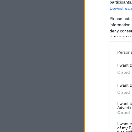
participants
Downstream 
Please note
information 
deny consent
in below Go
Persona
I want t
Opted 
I want t
Opted 
I want 
Advertis
Opted 
I want t
of my P
was col