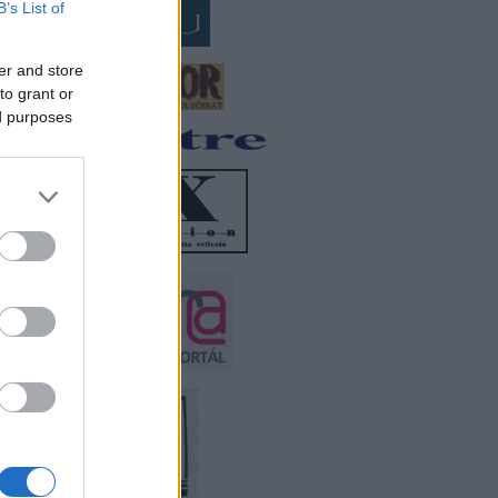
B’s List of
er and store
to grant or
ed purposes