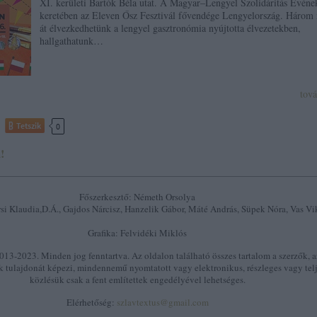
XI. kerületi Bartók Béla utat. A Magyar–Lengyel Szolidáritás Événe
keretében az Eleven Ősz Fesztivál fővendége Lengyelország. Három
át élvezkedhetünk a lengyel gasztronómia nyújtotta élvezetekben,
hallgathatunk…
tov
Tetszik
0
!
Főszerkesztő: Németh Orsolya
si Klaudia,D.Á., Gajdos Nárcisz, Hanzelik Gábor, Máté András, Süpek Nóra, Vas Vi
Grafika: Felvidéki Miklós
13-2023. Minden jog fenntartva. Az oldalon található összes tartalom a szerzők, a
k tulajdonát képezi, mindennemű nyomtatott vagy elektronikus, részleges vagy tel
közlésük csak a fent említettek engedélyével lehetséges.
Elérhetőség:
szlavtextus@gmail.com