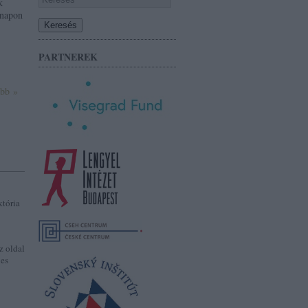
k
 napon
PARTNEREK
ább »
któria
z oldal
jes