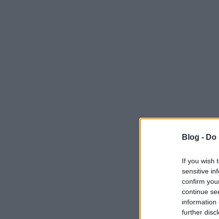
Blog -
Do 
If you wish 
sensitive in
confirm you
continue se
information 
further disc