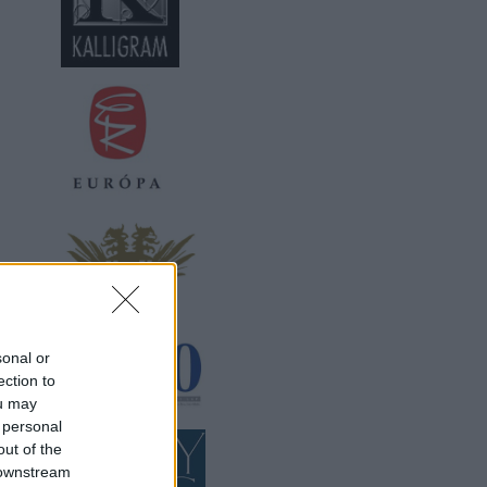
sonal or
ection to
ou may
 personal
out of the
 downstream