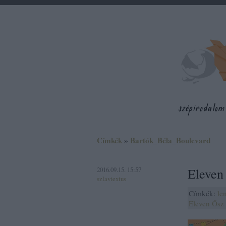
Címkék
»
Bartók_Béla_Boulevard
2016.09.15. 15:57
Eleven
szlavtextus
Címkék:
le
Eleven Ősz