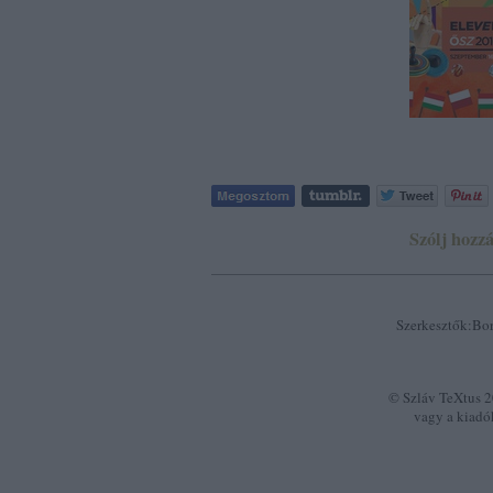
Szólj hozzá
Szerkesztők:Bor
© Szláv TeXtus 20
vagy a kiadó