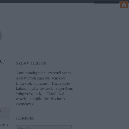
SZLÁV TEXTUS
Amit mindig tudni szerettél volna
a szláv irodalmakról, zenékről,
filmekről, kultúráról. Hiánypótló
kalauz a szláv textusok tengerében.
Könyvrészletek, műfordítások,
esszék, interjúk, aktuális hírek,
események.
rd
KERESÉS
lek a