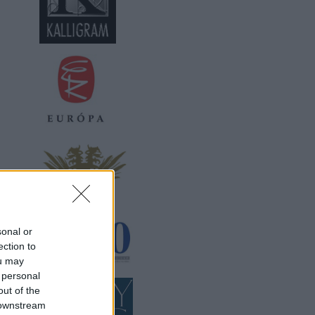
sonal or
ection to
ou may
 personal
out of the
 downstream