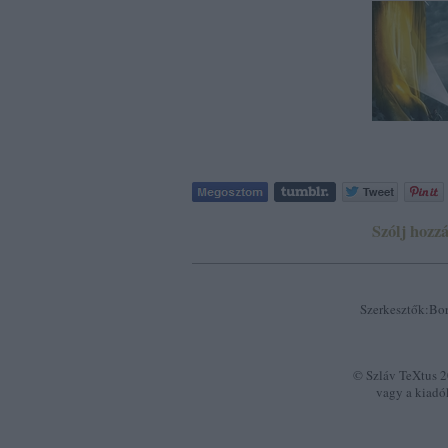
Szólj hozzá
Szerkesztők:Bor
© Szláv TeXtus 20
vagy a kiadó