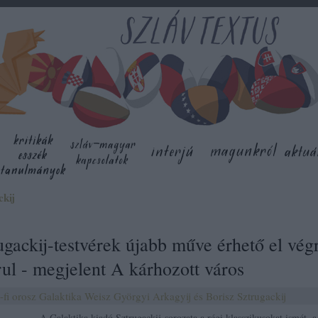
kij
gackij-testvérek újabb műve érhető el vég
ul - megjelent A kárhozott város
-fi
orosz
Galaktika
Weisz Györgyi
Arkagyij és Borisz Sztrugackij
A Galaktika kiadó Sztrugackij-sorozata a régi klasszikusokat ismét, a