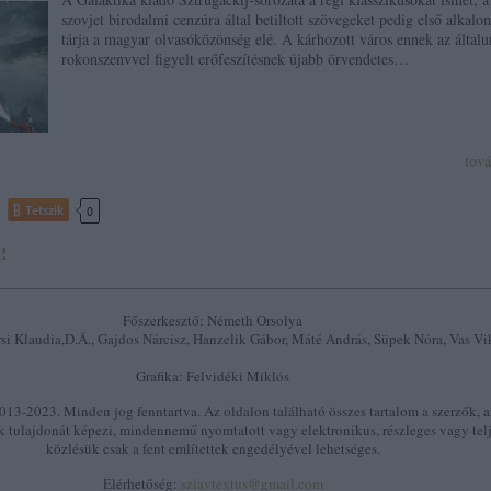
szovjet birodalmi cenzúra által betiltott szövegeket pedig első alkal
tárja a magyar olvasóközönség elé. A kárhozott város ennek az általu
rokonszenvvel figyelt erőfeszítésnek újabb örvendetes…
tov
Tetszik
0
!
Főszerkesztő: Németh Orsolya
si Klaudia,D.Á., Gajdos Nárcisz, Hanzelik Gábor, Máté András, Süpek Nóra, Vas Vi
Grafika: Felvidéki Miklós
13-2023. Minden jog fenntartva. Az oldalon található összes tartalom a szerzők, a
k tulajdonát képezi, mindennemű nyomtatott vagy elektronikus, részleges vagy tel
közlésük csak a fent említettek engedélyével lehetséges.
Elérhetőség:
szlavtextus@gmail.com