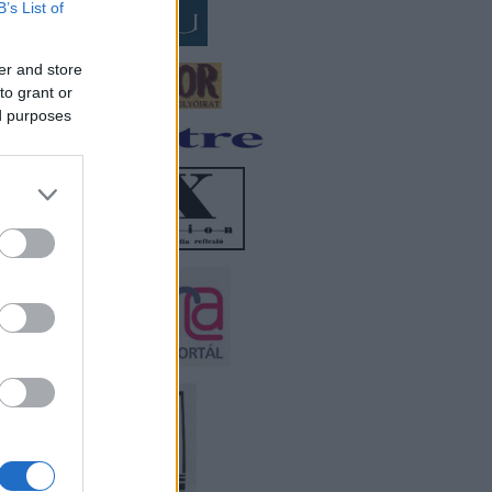
B’s List of
er and store
to grant or
ed purposes