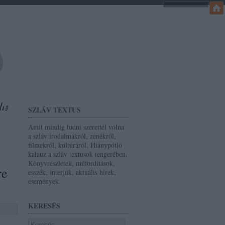
SZLÁV TEXTUS
Amit mindig tudni szerettél volna
a szláv irodalmakról, zenékről,
filmekről, kultúráról. Hiánypótló
kalauz a szláv textusok tengerében.
Könyvrészletek, műfordítások,
re
esszék, interjúk, aktuális hírek,
események.
KERESÉS