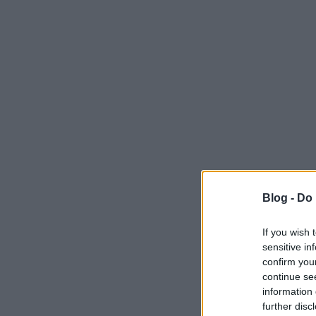
Blog -
Do 
If you wish 
sensitive in
confirm you
continue se
information 
further disc