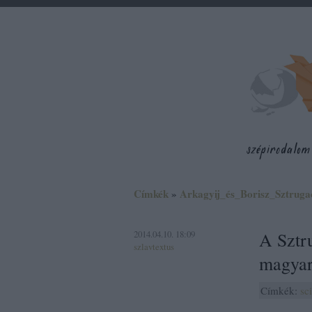
Címkék
»
Arkagyij_és_Borisz_Sztrugac
2014.04.10. 18:09
A Sztru
szlavtextus
magyar
Címkék:
sci