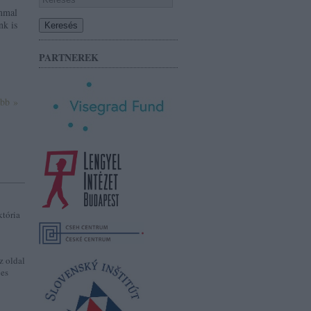
ommal
nk is
PARTNEREK
ább »
któria
z oldal
jes