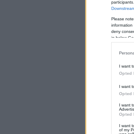
participants
Downstream 
Please note
information 
deny consent
in below Go
Persona
I want t
Opted 
I want t
Opted 
I want 
Advertis
Opted 
I want t
of my P
was col