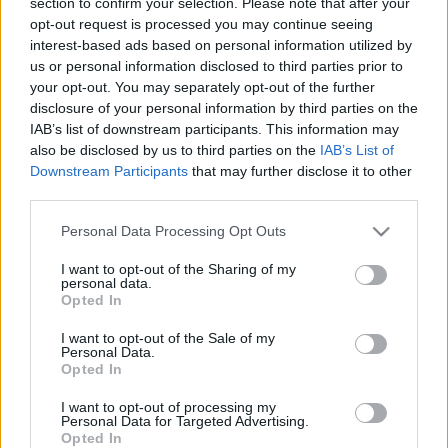
section to confirm your selection. Please note that after your
opt-out request is processed you may continue seeing
interest-based ads based on personal information utilized by
us or personal information disclosed to third parties prior to
your opt-out. You may separately opt-out of the further
disclosure of your personal information by third parties on the
IAB’s list of downstream participants. This information may
also be disclosed by us to third parties on the
IAB’s List of
Downstream Participants
that may further disclose it to other
third parties.
Please note that this website/app uses one or more Google
Personal Data Processing Opt Outs
services and may gather and store information including but
"A csatornától" az Oscar-életműdíjig.
not limited to your visit or usage behaviour. You may click to
I want to opt-out of the Sharing of my
personal data.
Andrzej Wajda 1926-2016
grant or deny consent to Google and its third-party tags to
Opted In
use your data for below specified purposes in below Google
szlavtextus
•
2016. október 10.
1
consent section.
I want to opt-out of the Sale of my
Personal Data.
Opted In
Kilencven esztendős korában elhunyt Andrzej Wajda,
Oscar-életműdíjas lengyel filmrendező, a lengyel
I want to opt-out of processing my
mozi ikonikus alakja, az úgynevezett Lengyel
Personal Data for Targeted Advertising.
Filmiskola atyja. Wajda még az elmúlt években is
Opted In