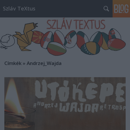
Szláv TeXtus
Címkék
»
Andrzej_Wajda