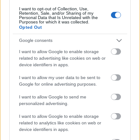
aktív volt, nevét a magyar közönség is rengeteg film
I want to opt-out of Collection, Use,
kapcsán ismerheti. Talán nem túlzás azt mondani:
Retention, Sale, and/or Sharing of my
a…
Personal Data that Is Unrelated with the
Purposes for which it was collected.
Opted Out
Google consents
I want to allow Google to enable storage
related to advertising like cookies on web or
device identifiers in apps.
I want to allow my user data to be sent to
Google for online advertising purposes.
I want to allow Google to send me
personalized advertising.
I want to allow Google to enable storage
related to analytics like cookies on web or
Wałęsa - A remény embere
device identifiers in apps.
szlavtextus
•
2014. március 20.
0