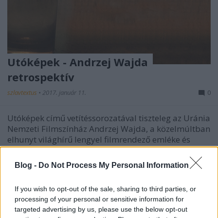
Utóképek - Andrzej Wajda
retrospektív
szlavtextus
•
2017. január 11.
0
Utóképek című vetítéssorozatával tiszteleg az Uránia
Nemzeti Filmszínház Andrzej Wajda, a közelmúltban
elhunyt világhírű lengyel filmrendező emléke és
életműve előtt. A sorozat nyitófilmje az 1958-as
Hamu és gyémánt volt. Ezzel a filmmel aratta első
Blog -
Do Not Process My Personal Information
nagy nemzetközi…
If you wish to opt-out of the sale, sharing to third parties, or
processing of your personal or sensitive information for
targeted advertising by us, please use the below opt-out