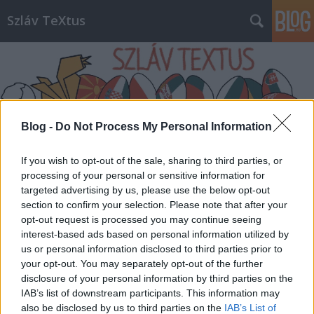
Szláv TeXtus
Blog -
Do Not Process My Personal Information
Címkék
»
Andrzej_Szczeklik
If you wish to opt-out of the sale, sharing to third parties, or
processing of your personal or sensitive information for
Az orvostudomány prométheuszi
targeted advertising by us, please use the below opt-out
section to confirm your selection. Please note that after your
álma - Könyvbemutató a Lengyel
opt-out request is processed you may continue seeing
Intézetben
interest-based ads based on personal information utilized by
us or personal information disclosed to third parties prior to
szlavtextus
•
2015. február 10.
0
your opt-out. You may separately opt-out of the further
disclosure of your personal information by third parties on the
"Az élet rövid, a művészet hosszú, az alkalom
IAB’s list of downstream participants. This information may
also be disclosed by us to third parties on the
IAB’s List of
mulandó, a tapasztalat csalóka, ítélni nehéz."