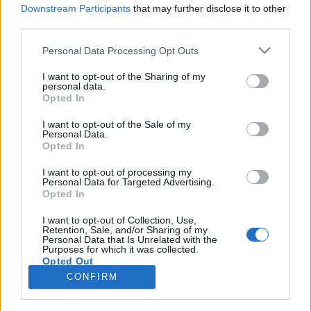
Downstream Participants
that may further disclose it to other
(Hippokratész) Az Európa Könyvkiadó és a
third parties.
budapesti Lengyel Intézet közös könyvbemutatóján
Andrzej Szczeklikről a professzor személyes jó
Please note that this website/app uses one or more Google
Personal Data Processing Opt Outs
barátja és egykori munkatársa, Jerzy…
services and may gather and store information including but
not limited to your visit or usage behaviour. You may click to
I want to opt-out of the Sharing of my
personal data.
„Hérakleitosz folyójában” - lengyel
grant or deny consent to Google and its third-party tags to
Opted In
use your data for below specified purposes in below Google
emlékest az OIK-ban
consent section.
I want to opt-out of the Sale of my
Personal Data.
szlavtextus
•
2013. május 25.
0
Opted In
I want to opt-out of processing my
Wisława Szymborska – Andrzej Szczeklik emlékest
Personal Data for Targeted Advertising.
két hangra, zenére és képekre Közreműködik: Trojan
Opted In
Tünde, Rusz Milán Az irodalmi est anyagát
összeállította és rendezte: Trojan Tünde Időpont:
I want to opt-out of Collection, Use,
Retention, Sale, and/or Sharing of my
2013. május 27., hétfő 17 óra Helyszín: Országos
Personal Data that Is Unrelated with the
Purposes for which it was collected.
Idegennyelvű…
Opted Out
CONFIRM
Google consents