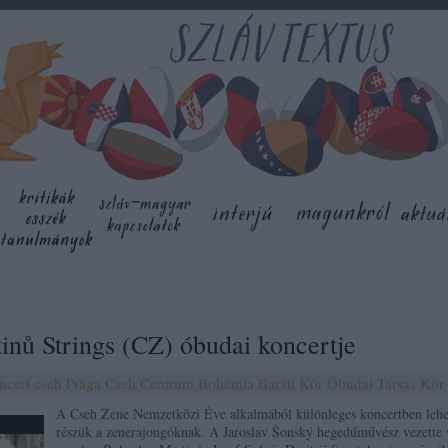
inů Strings (CZ) óbudai koncertje
ncert
cseh
Prága
Cseh Centrum
Bohémia Baráti Kör
Óbudai Társas Kör
A Cseh Zene Nemzetközi Éve alkalmából különleges koncertben lehe
részük a zenerajongóknak. A Jaroslav Šonský hegedűművész vezette