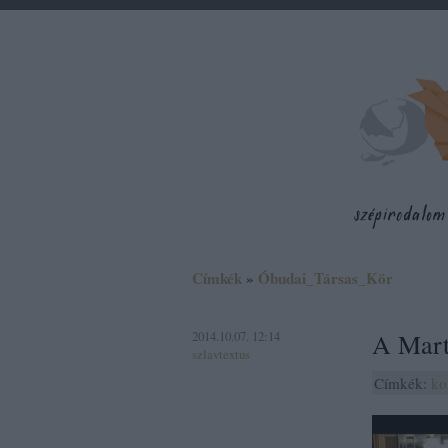
Címkék
»
Óbudai_Társas_Kör
2014.10.07. 12:14
A Mart
szlavtextus
Címkék:
ko