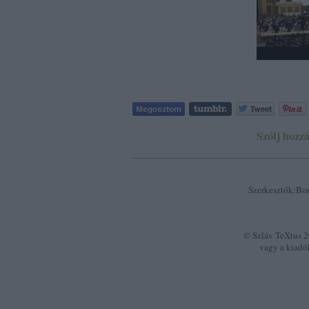
Szólj hozzá
Szerkesztők:Bor
© Szláv TeXtus 20
vagy a kiadó