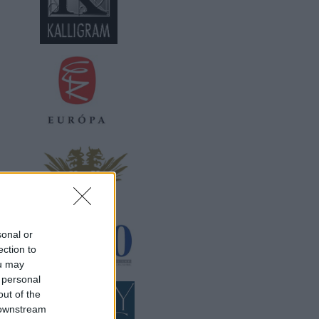
sonal or
ection to
ou may
 personal
out of the
 downstream