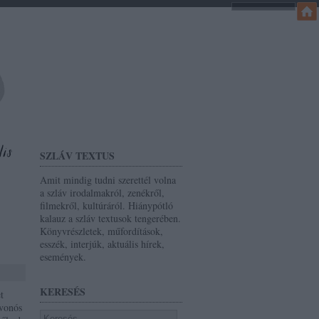
SZLÁV TEXTUS
Amit mindig tudni szerettél volna
a szláv irodalmakról, zenékről,
filmekről, kultúráról. Hiánypótló
kalauz a szláv textusok tengerében.
Könyvrészletek, műfordítások,
esszék, interjúk, aktuális hírek,
események.
KERESÉS
t
 vonós