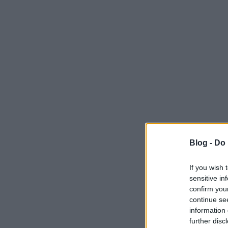
Blog -
Do 
If you wish 
sensitive in
confirm you
continue se
information 
further disc