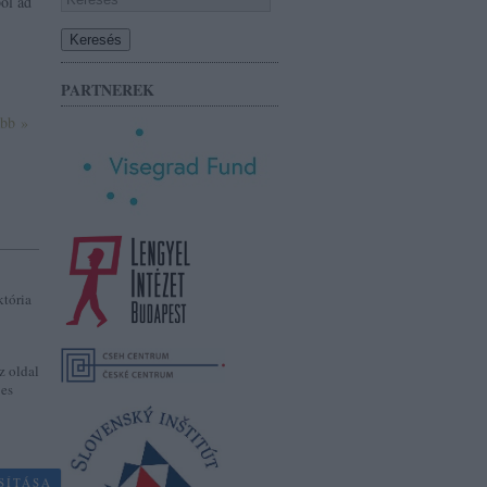
ől ad
PARTNEREK
ább »
któria
z oldal
jes
SÍTÁSA