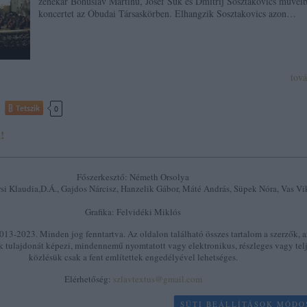
zenekar Bohuslav Martinů, Josef Suk és Dmitrij Sosztakovics műveib
koncertet az Óbudai Társaskörben. Elhangzik Sosztakovics azon…
tov
Tetszik
0
!
Főszerkesztő: Németh Orsolya
si Klaudia,D.Á., Gajdos Nárcisz, Hanzelik Gábor, Máté András, Süpek Nóra, Vas Vi
Grafika: Felvidéki Miklós
13-2023. Minden jog fenntartva. Az oldalon található összes tartalom a szerzők, a
k tulajdonát képezi, mindennemű nyomtatott vagy elektronikus, részleges vagy tel
közlésük csak a fent említettek engedélyével lehetséges.
Elérhetőség:
szlavtextus@gmail.com
SÜTI BEÁLLÍTÁSOK MÓDO