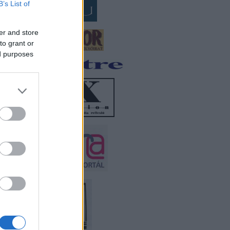
B’s List of
er and store
to grant or
ed purposes