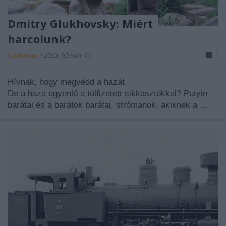
Dmitry Glukhovsky: Miért
harcolunk?
szlavtextus
•
2023. február 17.
1
Hívnak, hogy megvédd a hazát.
De a haza egyenlő a túlfizetett sikkasztókkal? Putyin
barátai és a barátok barátai, strómanok, akiknek a ...