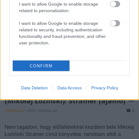
I want to allow Google to enable storage
related to personalization.
I want to allow Google to enable storage
related to security, including authentication
functionality and fraud prevention, and other
user protection.
CONFIRM
Data Deletion
Data Access
Privacy Policy
(Mikołaj Łoziński): Stramer (ajánló)
szlavtextus
•
2023. március 24.
0
Nem tagadom, hogy előítéletekkel kezdtem bele Mikołaj
Łoziński Stramer című könyvébe, tartottam attól a