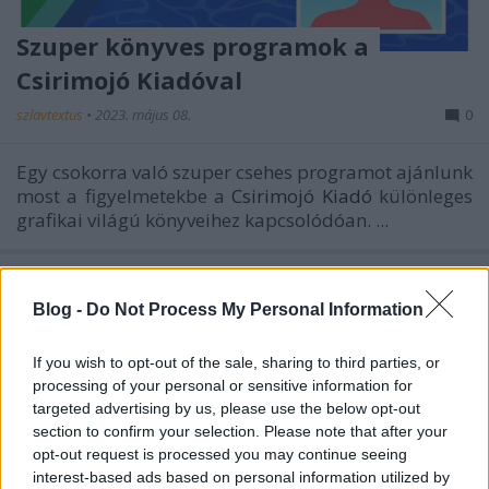
Szuper könyves programok a
Csirimojó Kiadóval
szlavtextus
•
2023. május 08.
0
Egy csokorra való szuper csehes programot ajánlunk
most a figyelmetekbe a
Csirimojó Kiadó
különleges
grafikai világú könyveihez kapcsolódóan. ...
Blog -
Do Not Process My Personal Information
If you wish to opt-out of the sale, sharing to third parties, or
processing of your personal or sensitive information for
targeted advertising by us, please use the below opt-out
section to confirm your selection. Please note that after your
opt-out request is processed you may continue seeing
interest-based ads based on personal information utilized by