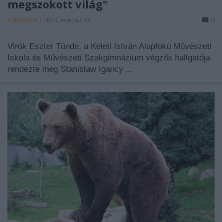
megszokott világ"
szlavtextus
•
2023. március 16.
0
Virók Eszter Tünde, a Keleti István Alapfokú Művészeti
Iskola és Művészeti Szakgimnázium végzős hallgatója
rendezte meg Stanisław Igancy ...