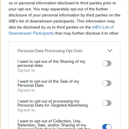
us or personal information disclosed to third parties prior to
your opt-out. You may separately opt-out of the further
disclosure of your personal information by third parties on the
IAB’s list of downstream participants. This information may
also be disclosed by us to third parties on the
IAB’s List of
Szex, drogok és egy kis (nagy)
Downstream Participants
that may further disclose it to other
Európa: a közép-európai kortárs film
third parties.
keresztmetszetben
Please note that this website/app uses one or more Google
Personal Data Processing Opt Outs
services and may gather and store information including but
szlavtextus
•
2023. április 24.
0
not limited to your visit or usage behaviour. You may click to
I want to opt-out of the Sharing of my
personal data.
grant or deny consent to Google and its third-party tags to
Opted In
Április 25-27. között indul világhódító útjára a Az
use your data for below specified purposes in below Google
consent section.
Osztrák Kulturális Fórum, a Cseh Centrum, a Lengyel
I want to opt-out of the Sale of my
Personal Data.
Intézet, a Román Kulturális Intézet, ...
Opted In
I want to opt-out of processing my
Personal Data for Targeted Advertising.
Opted In
I want to opt-out of Collection, Use,
Retention, Sale, and/or Sharing of my