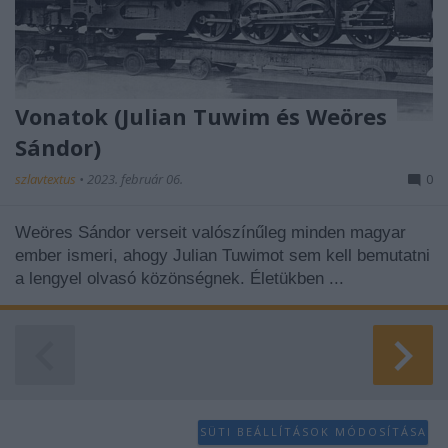
Vonatok (Julian Tuwim és Weöres
Sándor)
szlavtextus
•
2023. február 06.
0
Weöres Sándor verseit valószínűleg minden magyar
ember ismeri, ahogy Julian Tuwimot sem kell bemutatni
a lengyel olvasó közönségnek. Életükben ...
SÜTI BEÁLLÍTÁSOK MÓDOSÍTÁSA