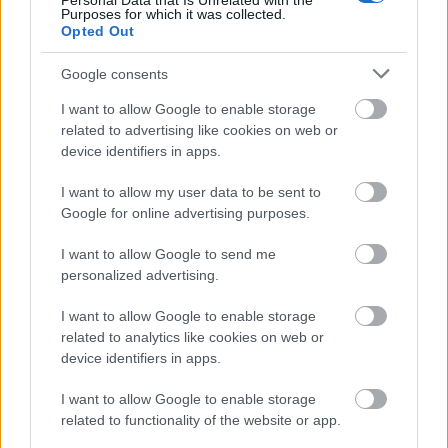
Personal Data that Is Unrelated with the
Purposes for which it was collected.
Opted Out
Google consents
I want to allow Google to enable storage
related to advertising like cookies on web or
device identifiers in apps.
I want to allow my user data to be sent to
Julija Melamed: "Gyerekkoromban
Google for online advertising purposes.
arról álmodtam, hogy fagylaltárus
I want to allow Google to send me
leszek"
personalized advertising.
szlavtextus
•
2023. április 13.
0
I want to allow Google to enable storage
related to analytics like cookies on web or
Julija Boriszovna Melamed moszkvai születésű orosz
device identifiers in apps.
filmrendező, pedagógus és publicista. Filmjeit nem
I want to allow Google to enable storage
csak Oroszországban, de külföldön is rangos ...
related to functionality of the website or app.