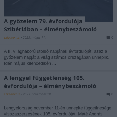
A győzelem 79. évfordulója
Szibériában – élménybeszámoló
szlavtextus
•
2025. május 11.
0
A II. világháború utolsó napjának évfordulóját, azaz a
győzelem napját a világ számos országában ünneplik.
Idén május kilencedikén ...
A lengyel függetlenség 105.
évfordulója – élménybeszámoló
szlavtextus
•
2023. november 19.
0
Lengyelország november 11-én ünneplte függetlnesége
visszaszerzésének 105. évfordulóját. Máté András