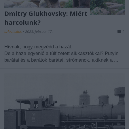
Dmitry Glukhovsky: Miért
harcolunk?
szlavtextus
•
2023. február 17.
1
Hívnak, hogy megvédd a hazát.
De a haza egyenlő a túlfizetett sikkasztókkal? Putyin
barátai és a barátok barátai, strómanok, akiknek a ...