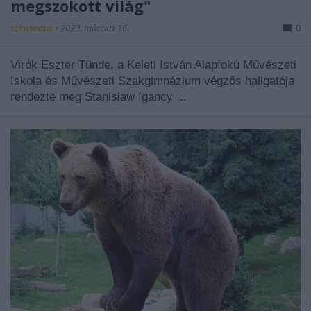
megszokott világ"
szlavtextus
•
2023. március 16.
0
Virók Eszter Tünde, a Keleti István Alapfokú Művészeti
Iskola és Művészeti Szakgimnázium végzős hallgatója
rendezte meg Stanisław Igancy ...