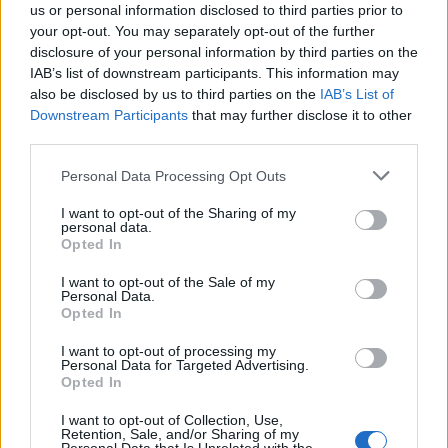
us or personal information disclosed to third parties prior to
your opt-out. You may separately opt-out of the further
disclosure of your personal information by third parties on the
IAB’s list of downstream participants. This information may
also be disclosed by us to third parties on the
IAB’s List of
Szex, drogok és egy kis (nagy)
Downstream Participants
that may further disclose it to other
Európa: a közép-európai kortárs film
third parties.
keresztmetszetben
Please note that this website/app uses one or more Google
Personal Data Processing Opt Outs
services and may gather and store information including but
szlavtextus
•
2023. április 24.
0
not limited to your visit or usage behaviour. You may click to
I want to opt-out of the Sharing of my
personal data.
grant or deny consent to Google and its third-party tags to
Opted In
Április 25-27. között indul világhódító útjára a Az
use your data for below specified purposes in below Google
consent section.
Osztrák Kulturális Fórum, a Cseh Centrum, a Lengyel
I want to opt-out of the Sale of my
Personal Data.
Intézet, a Román Kulturális Intézet, ...
Opted In
I want to opt-out of processing my
Personal Data for Targeted Advertising.
Opted In
I want to opt-out of Collection, Use,
Retention, Sale, and/or Sharing of my