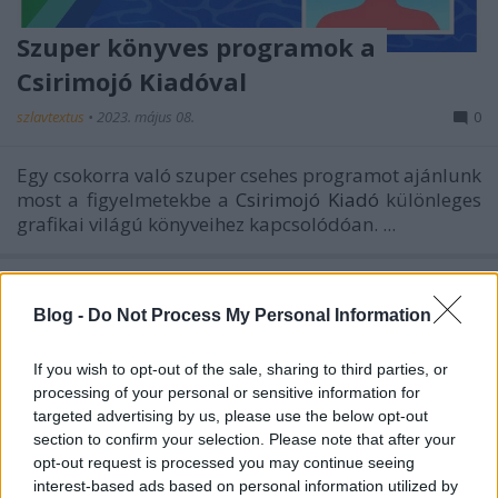
Szuper könyves programok a
Csirimojó Kiadóval
szlavtextus
•
2023. május 08.
0
Egy csokorra való szuper csehes programot ajánlunk
most a figyelmetekbe a
Csirimojó Kiadó
különleges
grafikai világú könyveihez kapcsolódóan. ...
Blog -
Do Not Process My Personal Information
If you wish to opt-out of the sale, sharing to third parties, or
processing of your personal or sensitive information for
targeted advertising by us, please use the below opt-out
section to confirm your selection. Please note that after your
opt-out request is processed you may continue seeing
interest-based ads based on personal information utilized by