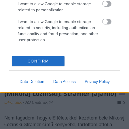
I want to allow Google to enable storage
related to personalization.
I want to allow Google to enable storage
related to security, including authentication
functionality and fraud prevention, and other
user protection.
CONFIRM
Data Deletion
Data Access
Privacy Policy
(Mikołaj Łoziński): Stramer (ajánló)
szlavtextus
•
2023. március 24.
0
Nem tagadom, hogy előítéletekkel kezdtem bele Mikołaj
Łoziński Stramer című könyvébe, tartottam attól a