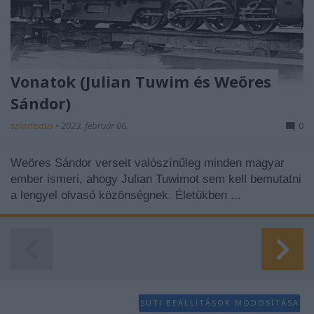
Vonatok (Julian Tuwim és Weöres
Sándor)
szlavtextus
•
2023. február 06.
0
Weöres Sándor verseit valószínűleg minden magyar
ember ismeri, ahogy Julian Tuwimot sem kell bemutatni
a lengyel olvasó közönségnek. Életükben ...
SÜTI BEÁLLÍTÁSOK MÓDOSÍTÁSA