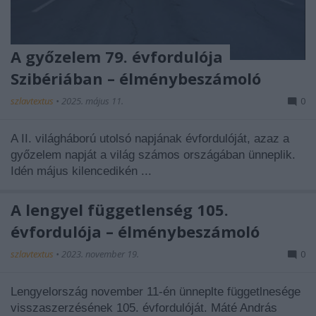
A győzelem 79. évfordulója
Szibériában – élménybeszámoló
szlavtextus
•
2025. május 11.
0
A II. világháború utolsó napjának évfordulóját, azaz a
győzelem napját a világ számos országában ünneplik.
Idén május kilencedikén ...
A lengyel függetlenség 105.
évfordulója – élménybeszámoló
szlavtextus
•
2023. november 19.
0
Lengyelország november 11-én ünneplte függetlnesége
visszaszerzésének 105. évfordulóját. Máté András