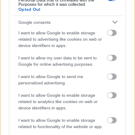
Personal Data that Is Unrelated with the
Purposes for which it was collected.
Opted Out
Google consents
I want to allow Google to enable storage
related to advertising like cookies on web or
device identifiers in apps.
I want to allow my user data to be sent to
Julija Melamed: "Gyerekkoromban
Google for online advertising purposes.
arról álmodtam, hogy fagylaltárus
I want to allow Google to send me
leszek"
personalized advertising.
szlavtextus
•
2023. április 13.
0
I want to allow Google to enable storage
related to analytics like cookies on web or
Julija Boriszovna Melamed moszkvai születésű orosz
device identifiers in apps.
filmrendező, pedagógus és publicista. Filmjeit nem
I want to allow Google to enable storage
csak Oroszországban, de külföldön is rangos ...
related to functionality of the website or app.