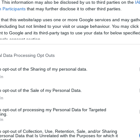
. This information may also be disclosed by us to third parties on the
IA
akar valamiért büntetni, amiért egyébként egyáltalán nem kellene.
Participants
that may further disclose it to other third parties.
éhány jelenetet leszámítva egyébként jó filmről beszélhetünk. Egy
ely látszólag egy olyan korszakról szól, mikor az emberek lemondtak a
 that this website/app uses one or more Google services and may gath
, hogy a politika eszközeivel fogják elrendezni az ügyeiket, lemondtak 
including but not limited to your visit or usage behaviour. You may click 
agyobb közösségben fognak élni, és jobb híján megpróbálják a sajá
 to Google and its third-party tags to use your data for below specifi
barátaik szempontjait érvényesíteni a mindennapokban. Ameddig műk
ogle consent section.
olitikán keresztül, amikor pedig már nem, akkor akár más módsze
ek tűnnek. És ha ez így folytatódik, akkor bajban leszünk, később r
l Data Processing Opt Outs
Hanzelik
o opt-out of the Sharing of my personal data.
február 19., szerda, 19:00 és
február 23., vasárnap, 17:00
In
ál teljes programját lásd
korábbi posztunkban
.
o opt-out of the Sale of my Personal Data.
In
Tetszik
0
to opt-out of processing my Personal Data for Targeted
ing.
!
In
o opt-out of Collection, Use, Retention, Sale, and/or Sharing
ersonal Data that Is Unrelated with the Purposes for which it
Ajánlott bejegyzések:
lected.