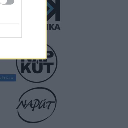
któria
z oldal
jes
SÍTÁSA