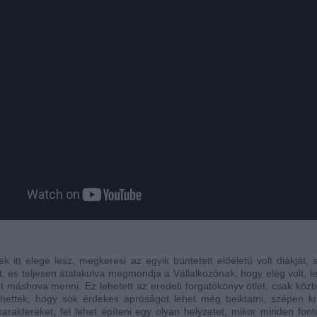
k itt elege lesz, megkeresi az egyik büntetett előéletű volt diákját, 
t, és teljesen átalakulva megmondja a Vállalkozónak, hogy elég volt, le
ehet máshova menni. Ez lehetett az eredeti forgatókönyv ötlet, csak köz
öhettek, hogy sok érdekes apróságot lehet még beiktatni, szépen ki
karaktereket, fel lehet építeni egy olyan helyzetet, mikor minden fon