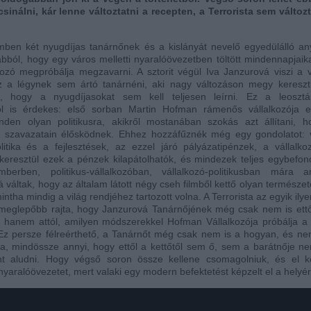
csinálni, kár lenne változtatni a recepten, a Terrorista sem változt
mben két nyugdíjas tanárnőnek és a kislányát nevelő egyedülálló a
abból, hogy egy város melletti nyaralóövezetben töltött mindennapjaik
lkozó megpróbálja megzavarni. A sztorit végül Iva Janzurová viszi a v
z a légynek sem ártó tanárnéni, aki nagy változáson megy kereszt
ja, hogy a nyugdíjasokat sem kell teljesen leírni. Ez a leoszt
l is érdekes: első sorban Martin Hofman rámenős vállalkozója e
inden olyan politikusra, akikről mostanában szokás azt állítani, 
k szavazatain élősködnek. Ehhez hozzáfűznék még egy gondolatot:
itika és a fejlesztések, az ezzel járó pályázatipénzek, a vállalko
eresztül ezek a pénzek kilapátolhatók, és mindezek teljes egybefo
berben, politikus-vállalkozóban, vállalkozó-politikusban mára a
 váltak, hogy az általam látott négy cseh filmből kettő olyan természe
mintha mindig a világ rendjéhez tartozott volna. A Terrorista az egyik ilye
meglepőbb rajta, hogy Janzurová Tanárnőjének még csak nem is ettől
 hanem attól, amilyen módszerekkel Hofman Vállalkozója próbálja a
. Ez persze félreérthető, a Tanárnőt még csak nem is a hogyan, és ne
ja, mindössze annyi, hogy ettől a kettőtől sem ő, sem a barátnője n
nt aludni. Hogy végső soron össze kellene csomagolniuk, és el k
nyaralóövezetet, mert valaki egy modern befektetést képzelt el a helyér