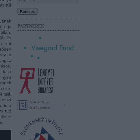
at túl
nyának
PARTNEREK
at egy
állán,
ül, és
ás két
rősen
hogy a
 végső
zások,
nódása
nnyira
tesnek
n film,
 telik
 pénzt
m is a
em tud
ellene
e.