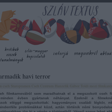
armadik havi terror
lm
cseh
Staropramen
Cseh Centrum
Hanzelik Gábor
Toldi mozi
filmkare
seh filmkarneválról sem maradhatnak el a megszokott cseh fi
 minden évben gyártanak néhányat. Ezeknél a filmekn
ítások eléggé megszokottak: hagyományos családi légkör, n
mindenféle problémákkal küzd, aztán történik némi bonyodalo
oldogabban jön ki a végén a történetből. Végső soron lehet ebb