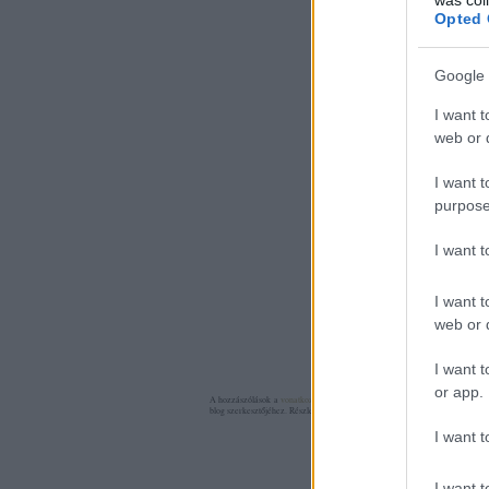
Opted 
Google 
I want t
web or d
A győzelem
évfordulója
I want t
Szibériában
purpose
élménybesz
ó
I want 
A bejegyzé
I want t
web or d
https://szl
I want t
Kommente
or app.
A hozzászólások a
vonatkozó jogszabályok
értelmében felhasználói tartalo
blog szerkesztőjéhez. Részletek a
Felhasználási feltételekben
és az
adatvéde
I want t
Nincsenek h
I want t