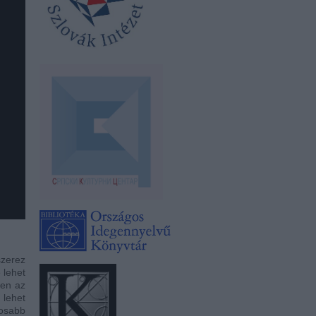
szerez
 lehet
ben az
 lehet
tosabb