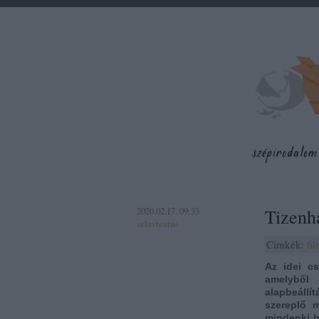
2020.02.17. 09:33
Tizenh
szlavtextus
Címkék:
fi
Az idei c
amelyből
alapbeáll
szereplő 
mindenki b