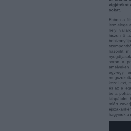
vígjátékot 
sokat.
Ebben a fil
lesz elege 
helyi válla
hiszen ő a
bebizonyít
szempontbó
hasonlít m
nyugdíjaso
soron a pol
amelyeken k
egy-egy em
megszokottá
kezeli ezt, 
és az a leg
be a pohár,
kilapátolni
miért zavar
éjszakánké
hagyniuk a 