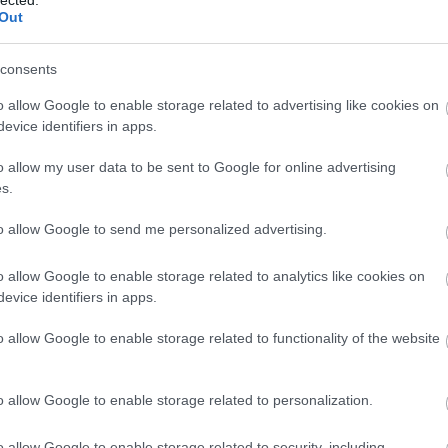
Out
consents
o allow Google to enable storage related to advertising like cookies on
evice identifiers in apps.
 79.
o allow my user data to be sent to Google for online advertising
 –
s.
ámol
to allow Google to send me personalized advertising.
s trackback címe:
o allow Google to enable storage related to analytics like cookies on
evice identifiers in apps.
avtextus.blog.hu/api/trackback/id/15477916
o allow Google to enable storage related to functionality of the website
k:
mnak minősülnek, értük a
szolgáltatás technikai
üzemeltetője semmilyen felelősséget nem vállal, azokat nem ellenőrzi. Kifogás esetén 
lmi tájékoztatóban
.
o allow Google to enable storage related to personalization.
ozzászólások.
o allow Google to enable storage related to security, including