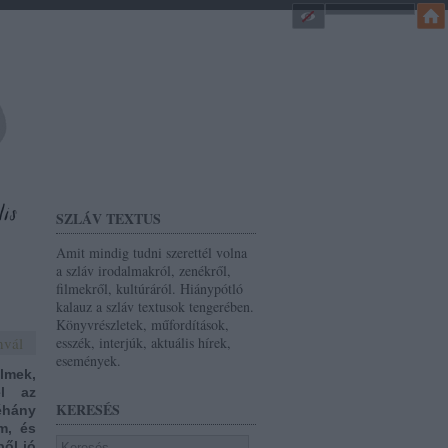
SZLÁV TEXTUS
Amit mindig tudni szerettél volna
a szláv irodalmakról, zenékről,
filmekről, kultúráról. Hiánypótló
kalauz a szláv textusok tengerében.
Könyvrészletek, műfordítások,
nvál
esszék, interjúk, aktuális hírek,
események.
lmek,
él az
KERESÉS
éhány
m, és
ől jó