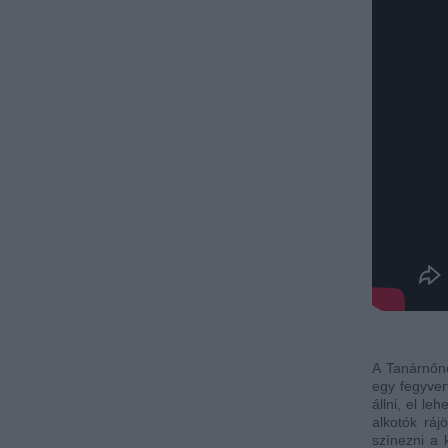
A Tanárnőne
egy fegyver
állni, el l
alkotók ráj
színezni a 